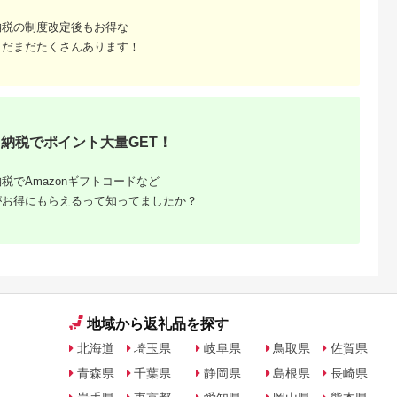
納税の制度改定後もお得な
NAのふるさと
出典：ANAのふるさと
出典：楽天ふるさと納
出典：楽天ふるさと
まだまだたくさんあります！
納税
納税
税
南市
島根県 出雲市
京都 府京都市
香川県 坂出市
】2027年1
出雲の國からの贈り物
【ふるさと納税】【辻
【ふるさと納税】〈
毎月発送 ま
～トマトを超えた超ト
為商店】銀だら西京漬
期便3回〉創業100
トの宝石箱！
マト2kg【トマト と
けセット 8切 ［ 京都
年！老舗の八百屋が
5.0
5.0
5.0
5.0
ートマトの定
まと 野菜 やさい 新鮮
鮮魚専門店 西京漬け
ョイスした厳選やさ
0,000
24,000
22,000
36,000
00g×6回コ
産地直送 贈答 出雲 出
セット 銀鱈 人気 おす
と旬の果物の詰め合
円
寄付金額:
円
寄付金額:
円
寄付金額:
円
4-210
雲市 おすすめ 人気】
すめ グルメ 海鮮 お取
せ | 香川県 坂出市 香
納税でポイント大量GET！
り寄せ 通販 送料無料
川 四国 楽天ふるさと
ふるさと納税 ］
納税 返礼品 支援 お
り寄せグルメ 取り寄
税でAmazonギフトコードなど
せ グルメ 食品 フル
ツ 果物 くだもの 野
がお得にもらえるって知ってましたか？
定期便 やさい 詰め合
わせ セット
地域から返礼品を探す
北海道
埼玉県
岐阜県
鳥取県
佐賀県
青森県
千葉県
静岡県
島根県
長崎県