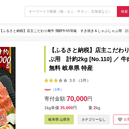
検索
【ふるさと納税】店主こだわり雌牛 飛騨牛A5等級 すき焼き＆しゃぶしゃぶ用 計約2kg [No
【ふるさと納税】店主こだわり
ぶ用 計約2kg [No.110] 
無料 岐阜県 特産
3.0 （1件）
（1件）
70,000
寄付金額:
円
1kg単価:
35,000
円
量:
2
kg
お
岐阜県 山県市
カテゴリーなし