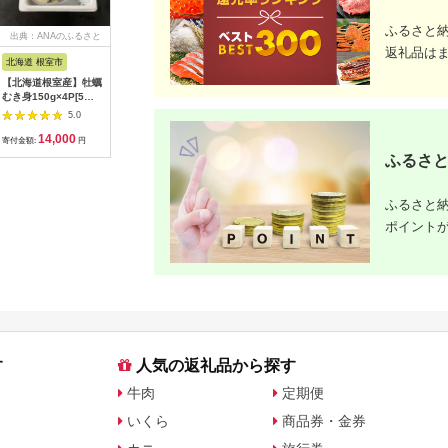
ふるさと
出典：ANAのふるさと
出典：ふるさとチョイ
出典：ANAのふるさと
出典：A
返礼品は
納税
ス
納税
北海道 根室市
埼玉県 白岡市
北海道 津別町
愛知県 碧
【北海道根室産】牡蠣
【2026年発送分 先行
㈱山上木工 トレイL
【先行受付
むき身150g×4P[5月
予約】100年の歴
（１枚板） | 無垢材
月～6月
下旬以降発送] A-
史！！ アライファー
天然木 ナラ シンプル
るでトマ
5.0
5.0
5.0
54007
ムの「朝もぎ梨」幸
パン キッチン 美しい
ジュエリ
14,000
13,000
40,000
4
水・豊水・あきづき
おしゃれ オシャレ 手
期便 約7
寄付金額:
円
寄付金額:
円
寄付金額:
円
寄付金額:
約3kg 【11246-
作り ハンドメイド 北
ース H00
ふるさと
0352】
海道 津別町 送料無料
ふるさと納
ポイント
す
人気の返礼品から探す
牛肉
定期便
いくら
商品券・金券