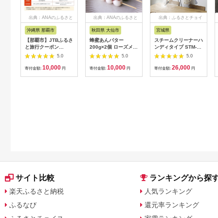
出典：ANAのふるさと
出典：ANAのふるさと
出典：ふるさとチョイ
納税
納税
ス
沖縄県 那覇市
秋田県 大仙市
宮城県
【那覇市】JTBふるさ
蜂蜜あんバター
スチームクリーナーハ
と旅行クーポン
200g×2個 ローズメイ
ンディタイプ STM-
（3,000円分）有効期
[あんバター はちみ
305R-C アイボリー
5.0
5.0
5.0
間3年（Eメール発
つ 発酵バター あん
アイリスオーヤマ
10,000
10,000
26,000
行）｜旅行 トラベル
こ 水あめ不使用 秋
【1550643】
寄付金額:
円
寄付金額:
円
寄付金額:
円
予約 国内旅行 JTB 宿
田県 大仙市]
泊 観光 体験 旅行券
宿泊券 旅行予約 ホテ
ル 旅館 チケット 子供
子連れ カップル 家族
人気 おすすめ 旅行ク
ーポン 店頭 オンライ
ン ネット予約 電話 有
効期間3年
サイト比較
ランキングから探
楽天ふるさと納税
人気ランキング
ふるなび
還元率ランキング