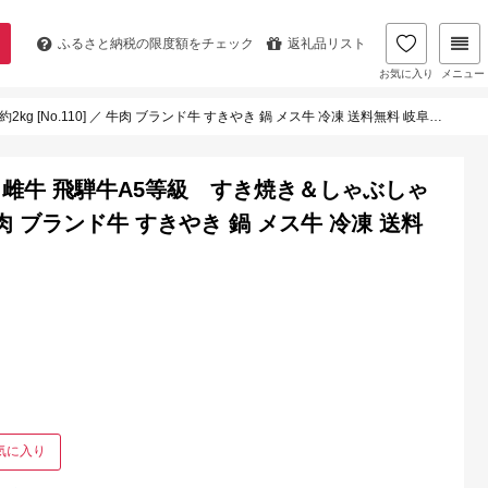
ふるさと納税の
限度額をチェック
返礼品リスト
お気に入り
メニュー
.110] ／ 牛肉 ブランド牛 すきやき 鍋 メス牛 冷凍 送料無料 岐阜県 特産
雌牛 飛騨牛A5等級 すき焼き＆しゃぶしゃ
／ 牛肉 ブランド牛 すきやき 鍋 メス牛 冷凍 送料
気に入り