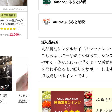
Yahoo!ふるさと納税
出典：ふるさとプレミ
出典：ANAのふるさと
出典：楽天ふるさと納
出
アム
納税
税
山梨県 都留市
大阪府 泉佐野市
滋賀県 東近江市
山梨県 富
HB071 一重ガーゼや
【スピード発送】スピ
【ふるさと納税】 高
ふじやま
auPAYふるさと納税
さしい和晒掛けふとん
ードライガーゼバスタ
反発 寝具 ブレスエア
とん【ベ
カバー シングルサイ
オル 3枚セット（モ
ー製 敷布団 「ベーシ
丸巻きタ
5.0
5.0
5.0
ズ ブラウン
カ） G2038
ックSD」 近江化成工
ズ
12,000
11,000
110,000
8
業株式会社 滋賀県 東
寄付金額:
円
寄付金額:
円
寄付金額:
円
寄付金額:
近江市 AA02 高反発
返礼品紹介
敷布団 マットレス セ
ミダブル 体圧分散 洗
高品質なシングルサイズのマットレスパ
える 抗菌 防臭 腰痛
肩こり 通気性 国産 快
こちらは、均一な硬さが特徴で、シン
眠 寝姿勢サポート 三
つ折り 軽量 硬め 柔ら
やすく、体がふわっと浮くような感覚
かめ
を問わず心地よい眠りをサポートしま
点も嬉しいポイントです。
と納
ふるさと納税、「この返礼
【2026年最新】ふ
ふるさと
グチ
品はよかった！」～家電口
税の枕おすすめ返
コミ編～
キング｜寄付額・
ふるさと