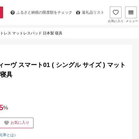
ふるさと納税の
限度額をチェック
返礼品リスト
お気に入り
メニュー
ットレス マットレスパッド 日本製 寝具
ヴ スマート01 ( シングル サイズ ) マット
 寝具
5
%
お気に入り
元率とは）