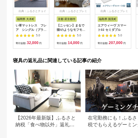
出典：ふるさとチョイ
出典：ふるさとプレミ
出典：ふるさとプレミ
ス
アム
アム
福岡県 大木町
京都 府京都市
福島県 国見町
い草マットレス フレ
【ニッセン】まるで
エアウィーヴ スマー
ア シングル（ブラッ
猫!のようなモフモフ2
ト02 セミダブル
ク） AA323
枚合わせ毛布(猫Feel)
5.0
5.0
5.0
シングル ロシアンブ
32,000
14,000
207,000
ルー(グレー系)［ 京都
寄付金額:
円
寄付金額:
円
寄付金額:
円
nissen 寝具 吸湿 発
熱 人気 おすすめ 洗え
る ギフト プレゼント
寝具の返礼品に関連している記事の紹介
お取り寄せ 通販 送料
無料 ふるさと納税 ］
261009_A-
YM004VC01
【2026年最新版】ふるさと
在宅勤務にも！ふるさ
納税「食べ物以外」返礼品
税でもらえるゲーミン
の還元率ランキング！
ェアやデスク