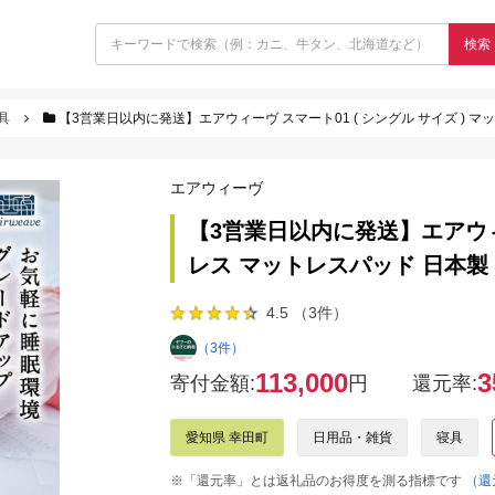
検索
具
【3営業日以内に発送】エアウィーヴ スマート01 ( シングル サイズ ) マ
エアウィーヴ
【3営業日以内に発送】エアウィー
レス マットレスパッド 日本製
4.5 （3件）
（3件）
113,000
3
寄付金額:
円
還元率:
愛知県 幸田町
日用品・雑貨
寝具
※「還元率」とは返礼品のお得度を測る指標です
（還