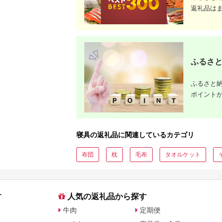
厳選
返礼品は
ふるさと
ふるさと納
ポイント
寝具の返礼品に関連しているカテゴリ
布団
枕
毛布
タオルケット
す
人気の返礼品から探す
牛肉
定期便