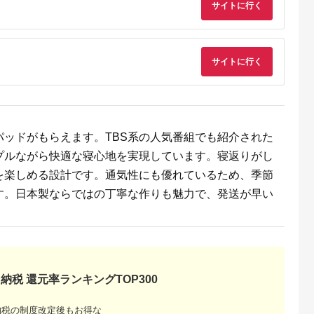
サイトに行く
典：ふるなび
出典：ふるさとチョイ
出典：ふるさとプレミ
出典：ふるさとチョ
ス
アム
士吉田市
群馬県 邑楽町
愛知県 春日井市
大阪府 和泉市
織西川敷きふ
iimin(イイミン) Cカー
ホテル仕様羽毛布団
＜クイーン＞プレミ
サイトに行く
ルトで留める
ブ ベビーふとん (本体
シングルサイズ
ムガーゼ掛け布団カ
イプ】Sサイ
+専用カバー付き) シ
150×210
ー カラー:パールホ
5.0
5.0
5.0
5.0
ーカーブクッション
ワイト 抗菌防臭加
5,000
54,000
127,000
112,000
シーカーブ クッショ
【1326176】
円
寄付金額:
円
寄付金額:
円
寄付金額:
円
ン クーファン Cカー
ブふとん 出産準備 新
生児 赤ちゃん 子供 持
ッドがもらえます。TBS系の人気番組でも紹介された
ち運び ベッドインベ
ッド 背中スイッチ お
プルながら快適な寝心地を実現しています。寝返りがし
すすめ
を楽しめる設計です。通気性にも優れているため、季節
す。日本製ならではの丁寧な作りも魅力で、発送が早い
るさと納
納税 還元率ランキングTOP300
礼品ラン
素材別に
納税の制度改定後もお得な