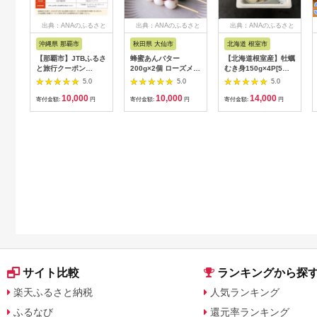
出典：ANAのふるさと
出典：ANAのふるさと
出典：ANAのふるさと
納税
納税
納税
沖縄県 那覇市
秋田県 大仙市
北海道 根室市
【那覇市】JTBふるさ
蜂蜜あんバター
【北海道根室産】牡蠣
と旅行クーポン
200g×2個 ローズメイ
むき身150g×4P[5月
（3,000円分）有効期
[あんバター はちみ
下旬以降発送] A-
5.0
5.0
5.0
間3年（Eメール発
つ 発酵バター あん
54007
10,000
10,000
14,000
行）｜旅行 トラベル
こ 水あめ不使用 秋
寄付金額:
円
寄付金額:
円
寄付金額:
円
予約 国内旅行 JTB 宿
田県 大仙市]
泊 観光 体験 旅行券
宿泊券 旅行予約 ホテ
ル 旅館 チケット 子供
子連れ カップル 家族
人気 おすすめ 旅行ク
ーポン 店頭 オンライ
ン ネット予約 電話 有
効期間3年
サイト比較
ランキングから探
楽天ふるさと納税
人気ランキング
ふるなび
還元率ランキング