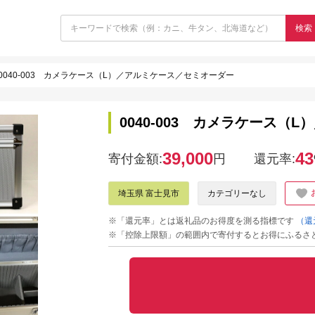
検索
0040-003 カメラケース（L）／アルミケース／セミオーダー
0040-003 カメラケース（
39,000
43
寄付金額:
円
還元率:
埼玉県 富士見市
カテゴリーなし
※「還元率」とは返礼品のお得度を測る指標です
（還
※「控除上限額」の範囲内で寄付するとお得にふるさ