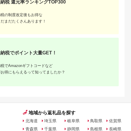
納税 還元率ランキングTOP300
天ふるさと納
出典：楽天ふるさと納
出典：ANAのふるさと
出典：楽天ふるさと
納税の制度改定後もお得な
税
税
納税
都市
香川県 坂出市
新潟県 南魚沼市
鹿児島県 屋久島町
まだまだたくさんあります！
と納税】【辻
【ふるさと納税】〈定
【令和8年産新米予
【ふるさと納税】屋
銀だら西京漬
期便3回〉創業100
約】精米5kg 南魚沼
島たんかんジュース
8切 ［ 京都
年！老舗の八百屋がチ
産にじのきらめき・農
190ml×10本＜屋久
5.0
5.0
5.0
5.0
 西京漬け
ョイスした厳選やさい
家直送_AG【銘柄米
の恵み／果汁100% 
2,000
36,000
16,000
10,000
鱈 人気 おす
と旬の果物の詰め合わ
ブランド米 精米 にじ
トレートジュース＞ |
円
寄付金額:
円
寄付金額:
円
寄付金額:
円
メ 海鮮 お取
せ | 香川県 坂出市 香
のきらめき 魚沼産 新
鹿児島 屋久島 取り寄
販 送料無料
川 四国 楽天ふるさと
潟米 産地直送 お米 米
せ ご当地 たんかん 
納税でポイント大量GET！
税 ］
納税 返礼品 支援 お取
こめ コメ ご飯 ごは
ンカン たんかんジュ
り寄せグルメ 取り寄
ん】【令和8年10月中
ース ジュース 果物 
せ グルメ 食品 フルー
旬から1ヶ月以内に順
リンク ストレートジ
税でAmazonギフトコードなど
ツ 果物 くだもの 野菜
次発送予定】
ュース 飲み物 果実飲
定期便 やさい 詰め合
料 柑橘ジュース
がお得にもらえるって知ってましたか？
わせ セット
地域から返礼品を探す
北海道
埼玉県
岐阜県
鳥取県
佐賀県
青森県
千葉県
静岡県
島根県
長崎県