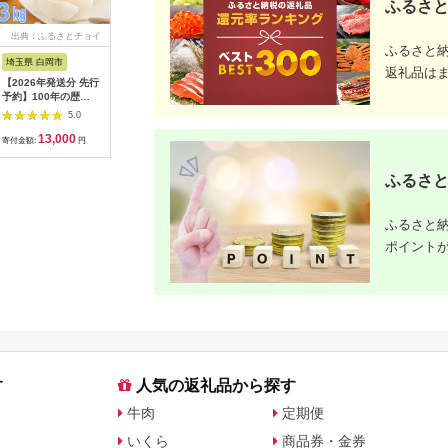
ふるさと
出典：ふるさとチョイ
出典：ANAのふるさと
出典：ANAのふるさと
出典：楽
ふるさと
ス
納税
納税
埼玉県 白岡市
愛知県 碧南市
島根県 出雲市
京都 府京
返礼品は
【2026年発送分 先行
【先行受付】2027年1
出雲の國からの贈り物
【ふるさ
予約】100年の歴
月～6月毎月発送 ま
～トマトを超えた超ト
為商店】
史！！ アライファー
るでトマトの宝石箱！
マト2kg【トマト と
けセット 
5.0
5.0
5.0
ムの「朝もぎ梨」幸
ジュエリートマトの定
まと 野菜 やさい 新鮮
鮮魚専門店
13,000
40,000
24,000
2
水・豊水・あきづき
期便 約700g×6回コ
産地直送 贈答 出雲 出
セット 銀
寄付金額:
円
寄付金額:
円
寄付金額:
円
寄付金額:
約3kg 【11246-
ース H004-210
雲市 おすすめ 人気】
すめ グル
0352】
り寄せ 通
ふるさと
ふるさと納
ふるさと納
ポイント
す
人気の返礼品から探す
牛肉
定期便
いくら
商品券・金券