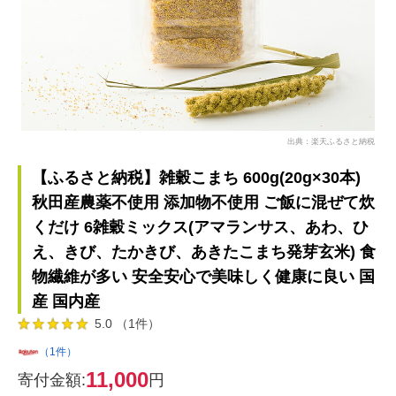
出典：楽天ふるさと納税
【ふるさと納税】雑穀こまち 600g(20g×30本)
秋田産農薬不使用 添加物不使用 ご飯に混ぜて炊
くだけ 6雑穀ミックス(アマランサス、あわ、ひ
え、きび、たかきび、あきたこまち発芽玄米) 食
物繊維が多い 安全安心で美味しく健康に良い 国
産 国内産
5.0 （1件）
（1件）
11,000
寄付金額:
円