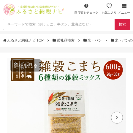
限度額をチェック
お気に入り
メニュー
検索
ふるさと納税ナビ TOP
返礼品検索
米・パン
米・パンの
詳細を見る