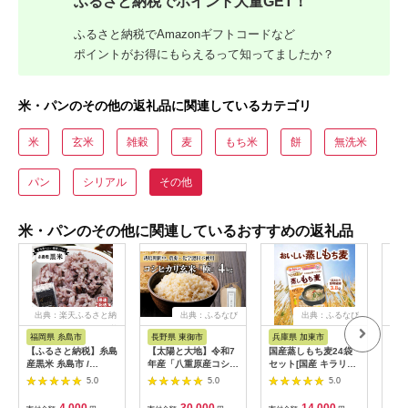
ふるさと納税でポイント大量GET！
ふるさと納税でAmazonギフトコードなど
ポイントがお得にもらえるって知ってましたか？
米・パンのその他の返礼品に関連しているカテゴリ
米
玄米
雑穀
麦
もち米
餅
無洗米
パン
シリアル
その他
米・パンのその他に関連しているおすすめの返礼品
出典：楽天ふるさと納
出典：ふるなび
出典：ふるなび
出
税
福岡県 糸島市
長野県 東御市
兵庫県 加東市
愛
【ふるさと納税】糸島
【太陽と大地】令和7
国産蒸しもち麦24袋
【ふ
産黒米 糸島市 /
年産「八重原産コシヒ
セット[国産 キラリモ
県産
Carna 雑穀米 雑穀
カリ玄米「極」（栽培
チ 食物繊維 そのまま]
べる
5.0
5.0
5.0
[ALA054] 常温 4000
期間中農薬化学肥料不
雑穀 レトルト インス
ット
円4千円
使用）４kg」
タント
媛の
4,000
30,000
14,000