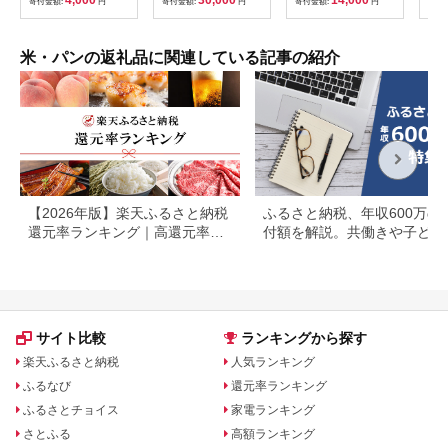
寄付金額:
円
寄付金額:
円
寄付金額:
円
寄付
産 
ご
グル
産 
米・パンの返礼品に関連している記事の紹介
物 
し 
【2026年版】楽天ふるさと納税
ふるさと納税、年収600万の
還元率ランキング｜高還元率返
付額を解説。共働きや子ども
礼品をジャンル別に比較
いる場合も
サイト比較
ランキングから探す
楽天ふるさと納税
人気ランキング
ふるなび
還元率ランキング
ふるさとチョイス
家電ランキング
さとふる
高額ランキング