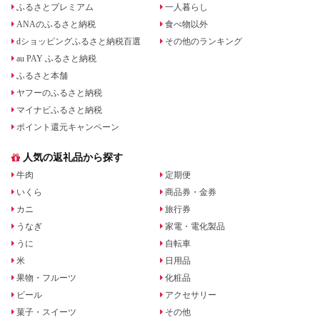
ふるさとプレミアム
一人暮らし
ANAのふるさと納税
食べ物以外
dショッピングふるさと納税百選
その他のランキング
au PAY ふるさと納税
ふるさと本舗
ヤフーのふるさと納税
マイナビふるさと納税
ポイント還元キャンペーン
人気の返礼品から探す
牛肉
定期便
いくら
商品券・金券
カニ
旅行券
うなぎ
家電・電化製品
うに
自転車
米
日用品
果物・フルーツ
化粧品
ビール
アクセサリー
菓子・スイーツ
その他