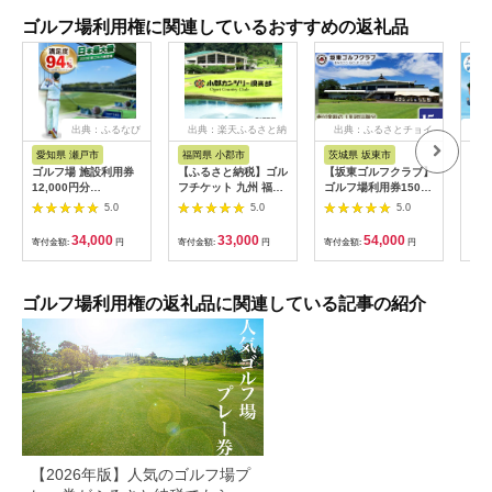
ゴルフ場利用権に関連しているおすすめの返礼品
出典：ふるなび
出典：楽天ふるさと納
出典：ふるさとチョイ
出
税
ス
愛知県 瀬戸市
福岡県 小郡市
茨城県 坂東市
高
ゴルフ場 施設利用券
【ふるさと納税】ゴル
【坂東ゴルフクラブ】
ko
12,000円分
フチケット 九州 福岡
ゴルフ場利用券15000
クラ
[BBEC002]ゴルフ倶
小郡カンツリー倶楽部
円分（寄付金額の3割
3,0
5.0
5.0
5.0
楽部大樹 瀬戸店
ギフト券 9枚 9000円
相当額分） ／ ゴルフ
ゴルフ チケット 商品
プレー 都心から1時間
34,000
33,000
54,000
寄付金額:
円
寄付金額:
円
寄付金額:
円
寄付
券 ゴルフ券 スポーツ
利用券 ゴルフ場 チケ
ラウンド 券 福岡県 小
ット 茨城 ゴルフ 予約
郡市
体験 アクセス抜群 好
立地 ゴルフラウンド
ゴルフ場利用権の返礼品に関連している記事の紹介
アウトドア スポーツ
レジャー 茨城県
No.156
【2026年版】人気のゴルフ場プ