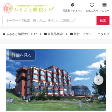
限度額をチェック
お気に入り
メニュー
検索
ふるさと納税ナビ TOP
返礼品検索
旅行・チケット・カタログ
詳細を見る