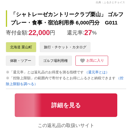
出典：ふるさとチョイス
「シャトレーゼカントリークラブ栗山」 ゴルフ
プレー・食事・宿泊利用券 6,000円分 G011
22,000
27
寄付金額:
円
還元率:
%
北海道 栗山町
旅行・チケット・カタログ
お気に入り
体験・ツアー
ゴルフ場利用権
※「還元率」とは返礼品のお得度を測る指標です
（還元率とは）
※「控除上限額」の範囲内で寄付するとお得にふるさと納税できます
（控
除上限額を調べる）
詳細を見る
この返礼品の取扱いサイト