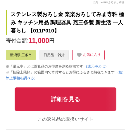
出典：auPAYふるさと納税
ステンレス製おろし金 楽楽おろしてみま専科 極
み キッチン用品 調理器具 燕三条製 新生活 一人
暮らし 【011P010】
11,000
寄付金額:
円
お気に入り
新潟県 三条市
日用品・雑貨
※「還元率」とは返礼品のお得度を測る指標です
（還元率とは）
※「控除上限額」の範囲内で寄付するとお得にふるさと納税できます
（控
除上限額を調べる）
詳細を見る
この返礼品の取扱いサイト