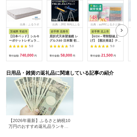
出典：ふるラボ
出典：JRE MALLふる
出典：auPAYふるさと納
出
さと納税
税
茨城県 常総市
岩手県 花巻市
岩手県 北上市
岐
【日本ベッド】シルキ
屈折式天体望遠鏡 レ
【6/24～寄附額値上
イホ
ーポケットレギュラー
グルス60 日本製 初心
げ】【順次発送】ティ
菓子
11334 シングル 日本
者用 スマホ撮影 (カラ
ッシュペーパー 20箱
5.0
5.0
5.0
ベッド シルキーポケ
ー：オレンジ）
＆ トイレットロール
ットレギュラー シン
【1835-2】
(ダブル) 48個 福祉施
740,000
58,000
21,500
寄付金額:
円
寄付金額:
円
寄付金額:
円
寄付
グル 通気性 ロングセ
設支援 日用品 常備品
ラー 放湿性 ※沖縄
備蓄品 box ちり紙 テ
県・離島への配送不可
ィシュー ボックステ
ィッシュ パルプ
日用品・雑貨の返礼品に関連している記事の紹介
100％ 無香料 1箱
400枚 東北産 製造元
北上市 トイレットペ
ーパー ダブル シング
ル 岩手県 北上市
E0292R0806-13
【2026年最新】ふるさと納税10
万円のおすすめ返礼品ランキン
グ｜食品・家電・日用品を厳選