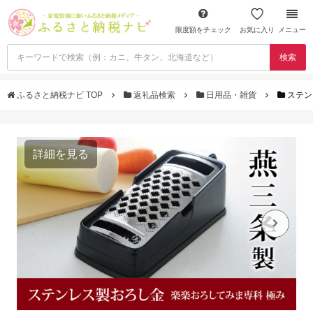
限度額をチェック
お気に入り
メニュー
検索
ふるさと納税ナビ TOP
返礼品検索
日用品・雑貨
ステン
詳細を見る