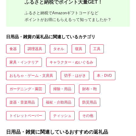
ふるさと納税でポイント大量GET！
ふるさと納税でAmazonギフトコードなど
ポイントがお得にもらえるって知ってましたか？
日用品・雑貨の返礼品に関連しているカテゴリ
食器
調理器具
タオル
寝具
工具
家具・インテリア
キャラクター・ぬいぐるみ
おもちゃ・ゲーム・文房具
切手・はがき
本・DVD
ガーデニング・園芸
掃除・用品
財布・鞄
楽器・音楽用品
福祉・介助用品
防災用品
トイレットペーパー
ティッシュ
その他
日用品・雑貨に関連しているおすすめの返礼品