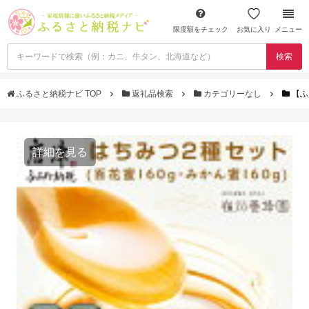
限度額をチェック
お気に入り
メニュー
検索
ふるさと納税ナビ TOP
返礼品検索
カテゴリーなし
【ふ
詳細を見る