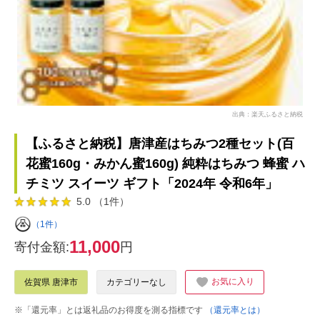
出典：楽天ふるさと納税
【ふるさと納税】唐津産はちみつ2種セット(百
花蜜160g・みかん蜜160g) 純粋はちみつ 蜂蜜 ハ
チミツ スイーツ ギフト「2024年 令和6年」
5.0 （1件）
（1件）
11,000
寄付金額:
円
お気に入り
佐賀県 唐津市
カテゴリーなし
※「還元率」とは返礼品のお得度を測る指標です
（還元率とは）