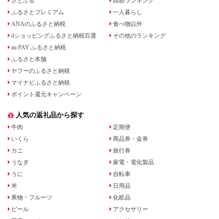
さとふる
高額ランキング
ふるさとプレミアム
一人暮らし
ANAのふるさと納税
食べ物以外
dショッピングふるさと納税百選
その他のランキング
au PAY ふるさと納税
ふるさと本舗
ヤフーのふるさと納税
マイナビふるさと納税
ポイント還元キャンペーン
人気の返礼品から探す
牛肉
定期便
いくら
商品券・金券
カニ
旅行券
うなぎ
家電・電化製品
うに
自転車
米
日用品
果物・フルーツ
化粧品
ビール
アクセサリー