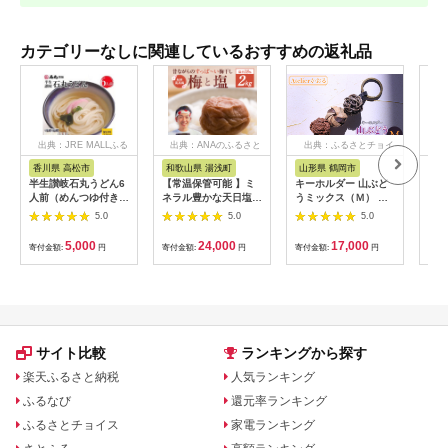
カテゴリーなしに関連しているおすすめの返礼品
出典：JRE MALLふる
出典：ANAのふるさと
出典：ふるさとチョイ
出
さと納税
納税
ス
香川県 高松市
和歌山県 湯浅町
山形県 鶴岡市
鹿
半生讃岐石丸うどん6
【常温保管可能 】ミ
キーホルダー 山ぶど
【ふ
人前（めんつゆ付き）
ネラル豊かな天日塩だ
うミックス（Ｍ） 山
ひか
麺300g×2袋
けで漬けた無添加梅干
形県鶴岡市 アトリエ
きほ
5.0
5.0
5.0
し2kg 梅ボーイズ｜
かおる | 山葡萄 雑貨
定期
南高梅
キーホルダー ギフト
5k
5,000
24,000
17,000
寄付金額:
円
寄付金額:
円
寄付金額:
円
寄付
B201_EP6024
贈り物 お取り寄せ 返
びく
礼品
産 
飯 
ま町
サイト比較
ランキングから探す
楽天ふるさと納税
人気ランキング
ふるなび
還元率ランキング
ふるさとチョイス
家電ランキング