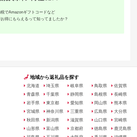
天ふるさと納
出典：楽天ふるさと納
出典：楽天ふるさと納
出典：ANAのふるさ
税でAmazonギフトコードなど
税
税
税
納
がお得にもらえるって知ってましたか？
向市
岩手県 宮古市
石川県 志賀町
香川県 多度津町
納税】 海
【ふるさと納税】【三
【ふるさと納税】
個性アスパラ（L-2L
ま 大漁 セ
陸宮古重茂産】無添加
【ご自宅用】 ふぞろ
混合）さぬきのめざ
の駅 ほそしま
焼きうに 80g×2、5、
い ころ柿 約800g
1kg (訳あり)【L-14
5.0
5.0
5.0
5.0
向市
10、30個セット_ 焼
【期間限定発送】 [米
4,000
24,000
18,000
9,000
79] 冷凍 ア
きうに うに ウニ 雲丹
吉農園 石川県 志賀町
円
寄付金額:
円
寄付金額:
円
寄付金額:
円
魚 フライ す
焼きウニ 無添加 おか
BA4132] 干柿 干し柿
合わせ
ず おつまみ 酒の肴 ご
柿 かき 枯露柿 果物
はんのお供 惣菜 魚介
くだもの ドラフルー
海産物 岩手県 宮古市
ツ 800グラム 自然の
産地直送 冷凍 贈答 ギ
甘さ 手作り てづくり
フト 送料無料 【配送
最勝柿 ふるさと納税
不可地域：離島】
地域から返礼品を探す
【G1335814】
北海道
埼玉県
岐阜県
鳥取県
佐賀県
青森県
千葉県
静岡県
島根県
長崎県
岩手県
東京都
愛知県
岡山県
熊本県
宮城県
神奈川県
三重県
広島県
大分県
秋田県
新潟県
滋賀県
山口県
宮崎県
山形県
富山県
京都府
徳島県
鹿児島県