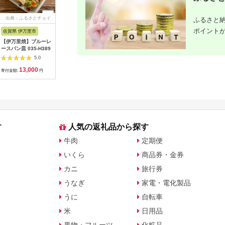
出典：ふるさとチョイ
出典：楽天ふるさと納
出典：楽天ふるさと納
出典：楽
ふるさと納
ス
税
税
ポイント
佐賀県 伊万里市
沖縄県 うるま市
岩手県 二戸市
宮崎県 日
【伊万里焼】ブルーレ
【ふるさと納税】［沖
【ふるさと納税】 い
【ふるさと
ースパン皿 035-H389
縄の海塩］ぬちまーす
わて短角和牛 ハンバ
の駅ほそし
顆粒（250g）×2袋セ
ーグセット 150g×8個
ット [海
5.0
5.0
5.0
ット 【ぬちまーす】
計1.2kg 027-0407
宮崎県 日
13,000
12,000
14,000
1
食塩 塩 調味料 食卓塩
4520600
寄付金額:
円
寄付金額:
円
寄付金額:
円
寄付金額:
顆粒 シーソルト 人気
オリイカ 
返礼品 海塩 沖縄 うる
り身 詰め
ま市 果報バンタ
す
人気の返礼品から探す
牛肉
定期便
いくら
商品券・金券
カニ
旅行券
うなぎ
家電・電化製品
うに
自転車
米
日用品