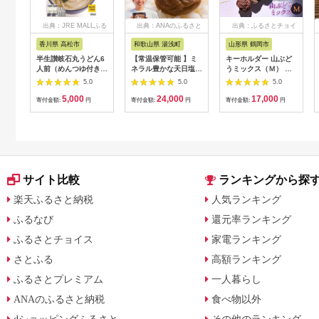
出典：JRE MALLふる
出典：ANAのふるさと
出典：ふるさとチョイ
さと納税
納税
ス
香川県 高松市
和歌山県 湯浅町
山形県 鶴岡市
半生讃岐石丸うどん6
【常温保管可能 】ミ
キーホルダー 山ぶど
人前（めんつゆ付き）
ネラル豊かな天日塩だ
うミックス（Ｍ） 山
麺300g×2袋
けで漬けた無添加梅干
形県鶴岡市 アトリエ
5.0
5.0
5.0
し2kg 梅ボーイズ｜
かおる | 山葡萄 雑貨
5,000
24,000
17,000
南高梅
キーホルダー ギフト
寄付金額:
円
寄付金額:
円
寄付金額:
円
B201_EP6024
贈り物 お取り寄せ 返
礼品
サイト比較
ランキングから探
楽天ふるさと納税
人気ランキング
ふるなび
還元率ランキング
ふるさとチョイス
家電ランキング
さとふる
高額ランキング
ふるさとプレミアム
一人暮らし
ANAのふるさと納税
食べ物以外