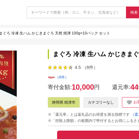
検索
まぐろ 冷凍 生ハム かじきまぐろ 天然 焼津 100g×10パック セット
まぐろ 冷凍 生ハム かじきまぐろ
4.5 （8件）
（8件）
10,000
44
寄付金額:
円
還元率:
お
静岡県 焼津市
カテゴリーなし
※「還元率」とは返礼品のお得度を測る指標です
（還
※「控除上限額」の範囲内で寄付するとお得にふるさ