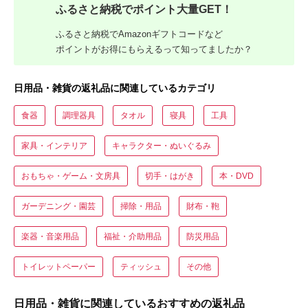
ふるさと納税でポイント大量GET！
ふるさと納税でAmazonギフトコードなど
ポイントがお得にもらえるって知ってましたか？
日用品・雑貨の返礼品に関連しているカテゴリ
食器
調理器具
タオル
寝具
工具
家具・インテリア
キャラクター・ぬいぐるみ
おもちゃ・ゲーム・文房具
切手・はがき
本・DVD
ガーデニング・園芸
掃除・用品
財布・鞄
楽器・音楽用品
福祉・介助用品
防災用品
トイレットペーパー
ティッシュ
その他
日用品・雑貨に関連しているおすすめの返礼品