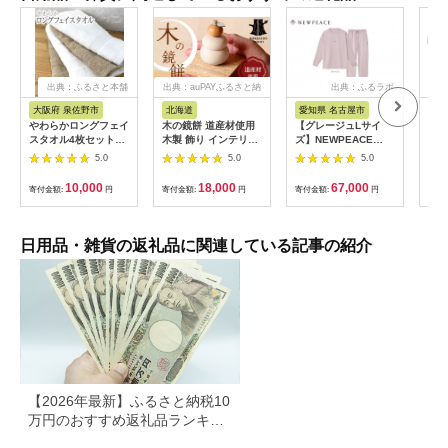
出典：ふるさと本舗
出典：auPAYふるさと納
出典：ふるラボ
出典
税
大阪府 泉佐野市
北海道
愛知県 名古屋市
愛
やわらかロングフェイ
木の鏡餅 道産材使用
【グレージュLサイ
ReF
スタオル4枚セットB
木製 飾り インテリア
ズ】NEWPEACE
BR
G4567
HOKKAIDO WOOD
Recovery Wear
ゴー
5.0
5.0
5.0
木製 鏡餅 正月飾り イ
Sleep Set Long
ート
ンテリア 日本製 北海
ケア
10,000
18,000
67,000
寄付金額:
円
寄付金額:
円
寄付金額:
円
寄付
道 道産材 木工 雑貨
ヘア
縁起物 ギフト おしゃ
クト
れ F6S-218
び 
女友
日用品・雑貨の返礼品に関連している記事の紹介
誕生
すす
市
【2026年最新】ふるさと納税10
万円のおすすめ返礼品ランキン
グ｜食品・家電・日用品を厳選