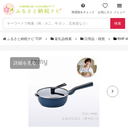
限度額をチェック
お気に入り
メニュー
検索
ふるさと納税ナビ TOP
返礼品検索
日用品・雑貨
RHF-
詳細を見る