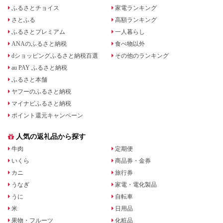
ふるさとチョイス
家電ランキング
さとふる
高額ランキング
ふるさとプレミアム
一人暮らし
ANAのふるさと納税
食べ物以外
dショッピングふるさと納税百選
その他のランキング
au PAY ふるさと納税
ふるさと本舗
ヤフーのふるさと納税
マイナビふるさと納税
ポイント還元キャンペーン
人気の返礼品から探す
牛肉
定期便
いくら
商品券・金券
カニ
旅行券
うなぎ
家電・電化製品
うに
自転車
米
日用品
果物・フルーツ
化粧品