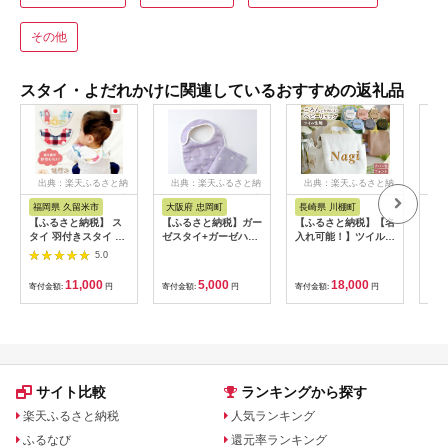
その他
スタイ・よだれかけに関連しているおすすめの返礼品
出典：楽天ふるさと納
出典：楽天ふるさと納
出典：楽天ふるさと納
出
税
税
税
福岡県 久留米市
大阪府 忠岡町
長崎県 川棚町
兵
【ふるさと納税】 ス
【ふるさと納税】ガー
【ふるさと納税】【名
【ふ
タイ 羽付きスタイ 2
ゼスタイ+ガーゼハン
入れ可能！】ツイル生
ドメ
枚 セット 綿 100％ 天
カチのセット(水玉PA)
地 ベビーリュック
セッ
5.0
使の羽 写真映え よだ
【1107736】
【coco plus an
れかけ 6重ガーゼ 吸
factory】[OCR085]
11,000
5,000
18,000
寄付金額:
円
寄付金額:
円
寄付金額:
円
寄付
水性 日本製 赤ちゃん
の城 出産祝い 出産準
備 ベビー用品 おしゃ
れスタイ 贈り物 お取
り寄せ 福岡県 久留米
市 送料無料
サイト比較
ランキングから探す
楽天ふるさと納税
人気ランキング
ふるなび
還元率ランキング