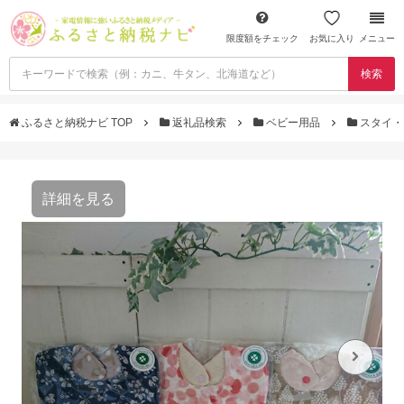
限度額をチェック
お気に入り
メニュー
検索
ふるさと納税ナビ TOP
返礼品検索
ベビー用品
スタイ・
詳細を見る