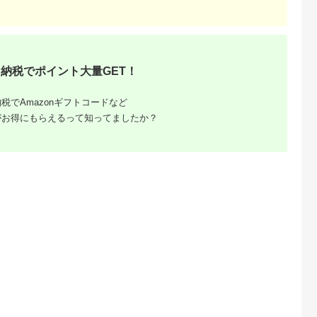
典：ふるなび
出典：ふるなび
出典：楽天ふるさと納
出典：ふるな
税
日市
兵庫県 豊岡市
三重県 桑名市
秋田県 秋田市
納税でポイント大量GET！
子ちりめん
香住ガニ 極上かに棒
【ふるさと納税】
きりたんぽ セット 本
4袋 佃煮
寿司 2個 冷凍
蛤・あさり志ぐれ 詰
造り 3人前 (きりたん
合 （曲物入）＋ 柳汐
ぽ 8本 比内地鶏 250
5.0
5.0
5.0
5.0
税でAmazonギフトコードなど
吹昆布 （袋入）
野菜付き） 秋田県産
3,000
14,000
10,000
26,000
鍋
円
寄付金額:
円
寄付金額:
円
寄付金額:
円
がお得にもらえるって知ってましたか？
 佐賀牛
！