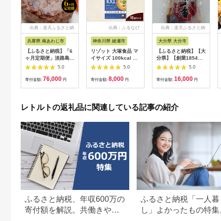
出典：楽天ふるさと納
出典：ふるなび
出典：楽天ふるさと納
税
税
兵庫県 南あわじ市
神奈川県 綾瀬市
大分県 大分市
【ふるさと納税】「6
リゾット 大塚食品 マ
【ふるさと納税】【大
ヶ月定期便」淡路島玉
イサイズ 100kcal チ
分県】【創業1854
ねぎハンバーグ
ーズリゾットの素 10
年】【発祥】おかわり
5.0
5.0
5.0
200g×12個（冷凍）
個 ゴーダ パルメザン
一番 4袋 佃煮セット
76,000
8,000
16,000
×6ヶ月
エダム チェダー コク
惣菜 国産 煮干し いり
寄付金額:
円
寄付金額:
円
寄付金額:
円
深い 濃厚 チキン 白ワ
こ 昆布 かつお削りぶ
イン ブラックペッパ
し ごま 特製たれ 手軽
ー 防災 綾瀬市 神奈川
簡単 ごはんのお供 お
レトルトの返礼品に関連している記事の紹介
県
酒のおつまみ お弁当
保存食 非常食 アウト
ドア K03021
ふるさと納税、年収600万の
ふるさと納税「一人暮
寄付額を解説。共働きや子
し」よかったもの特集
どもがいる場合も
すすめ返礼品を紹介