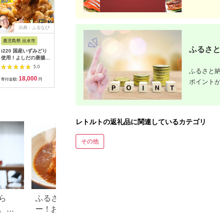
出典：ふるなび
出典：ふるなび
出典：ふるなび
出
鹿児島県 出水市
埼玉県 川越市
宮城県 塩竈市
京都 府向
ふるさと
i220 国産いずみどり
3種類のスパイスカレ
特大 えびフライ 約
佃煮 竹の
使用！よしだの唐揚げ
ーセット＆からし菜の
280g×2パック（8
山椒 乙訓 
1.5キロ(30個 10個×3
油180g ／ お試し 香
尾）
5.0
5.0
5.0
ふるさと納
パック)溢れる肉汁が
辛料 埼玉県
18,000
8,000
12,500
1
たまらない！サクサク
寄付金額:
円
寄付金額:
円
寄付金額:
円
寄付金額:
ポイント
ジューシー！真空パッ
クでお届け！【スーパ
ーよしだ】
レトルトの返礼品に関連しているカテゴリ
その他
ら
ふるさと納税の人気カレ
人気！ふるさと納税
。お
ー！おすすめ還元率ランキ
のお得ランキング
ングをご紹介