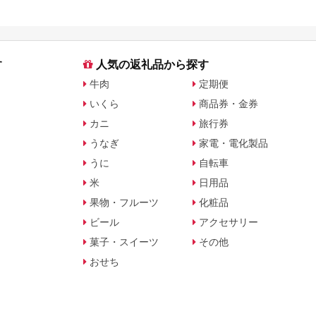
す
人気の返礼品から探す
牛肉
定期便
いくら
商品券・金券
カニ
旅行券
うなぎ
家電・電化製品
うに
自転車
米
日用品
果物・フルーツ
化粧品
ビール
アクセサリー
菓子・スイーツ
その他
おせち