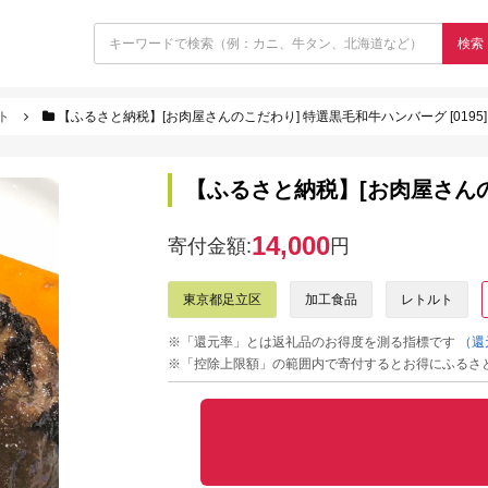
検索
ト
【ふるさと納税】[お肉屋さんのこだわり] 特選黒毛和牛ハンバーグ [0195]
【ふるさと納税】[お肉屋さんのこ
14,000
寄付金額:
円
東京都足立区
加工食品
レトルト
※「還元率」とは返礼品のお得度を測る指標です
（還
※「控除上限額」の範囲内で寄付するとお得にふるさ