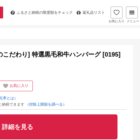
ふるさと納税の
限度額をチェック
返礼品リスト
お気に入り
メニュー
だわり] 特選黒毛和牛ハンバーグ [0195]
お気に入り
元率とは）
と納税できます
（控除上限額を調べる）
詳細を見る