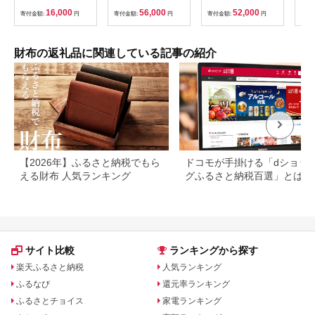
ド［ 職人が一つ一つ
イルレザー
財布
16,000
56,000
52,000
寄付金額:
円
寄付金額:
円
寄付金額:
円
寄付
手作り 財布 人気 おす
ー 
すめ 雑貨 かわいい ギ
財布
フト プレゼント お取
物 
り寄せ 通販 送料無料
革財
財布の返礼品に関連している記事の紹介
ふるさと納税 ］
】
【2026年】ふるさと納税でもら
ドコモが手掛ける「dショッ
える財布 人気ランキング
グふるさと納税百選」とは？
判や人気返礼品などを紹介
サイト比較
ランキングから探す
楽天ふるさと納税
人気ランキング
ふるなび
還元率ランキング
ふるさとチョイス
家電ランキング