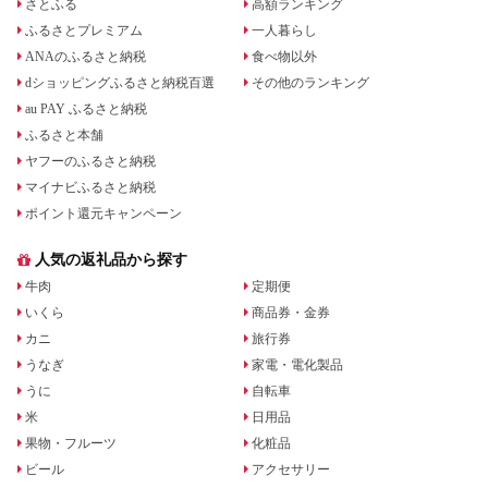
さとふる
高額ランキング
ふるさとプレミアム
一人暮らし
ANAのふるさと納税
食べ物以外
dショッピングふるさと納税百選
その他のランキング
au PAY ふるさと納税
ふるさと本舗
ヤフーのふるさと納税
マイナビふるさと納税
ポイント還元キャンペーン
人気の返礼品から探す
牛肉
定期便
いくら
商品券・金券
カニ
旅行券
うなぎ
家電・電化製品
うに
自転車
米
日用品
果物・フルーツ
化粧品
ビール
アクセサリー