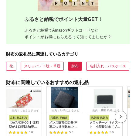
ふるさと納税でポイント大量GET！
ふるさと納税でAmazonギフトコードなど
ポイントがお得にもらえるって知ってましたか？
財布の返礼品に関連しているカテゴリ
靴
スリッパ・下駄・草履
財布
名刺入れ・パスケース
財布に関連しているおすすめの返礼品
出典：ふるさとチョイ
出典：ANAのふるさと
出典：JRE MALLふる
出
ス
納税
さと納税
京都 府京都市
兵庫県 尼崎市
徳島県 徳島市
京
【AYANOKOJI】復刻
メンズ財布の定番!本
クラッチーノ ネクス
≪全
型がま口長財布(帯地
革二つ折り財布(ネイ
ト 小型長財布（ブラ
アン
風車柄 赤)| がま口専
ビー)たつの市産牛革
ック）
長財
5.0
5.0
5.0
門店 雑貨 人気ブラン
シュリンク型押し×オ
レザ