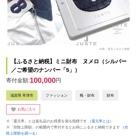
出典：楽天ふるさと納税
【ふるさと納税】ミニ財布 ヌメロ（シルバー
／ご希望のナンバー「5」）
100,000
寄付金額:
円
滋賀県 草津市
ファッション
靴・財布
財布
お気に入り
※「還元率」とは返礼品のお得度を測る指標です
（還元率とは）
※「控除上限額」の範囲内で寄付するとお得にふるさと納税できます
（控
除上限額を調べる）