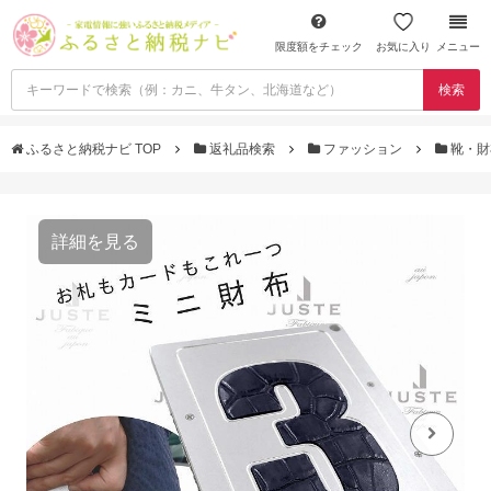
限度額をチェック
お気に入り
メニュー
検索
ふるさと納税ナビ TOP
返礼品検索
ファッション
靴・
詳細を見る