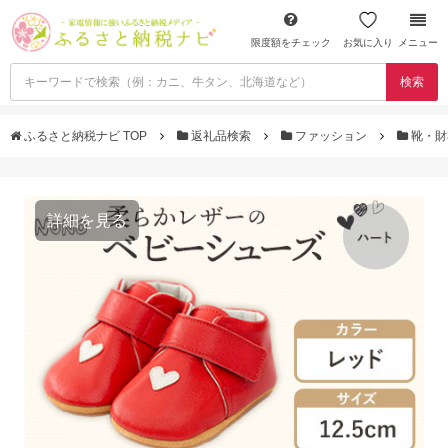
限度額をチェック
お気に入り
メニュー
検索
ふるさと納税ナビ TOP
返礼品検索
ファッション
靴・
詳細を見る