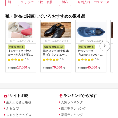
靴
スリッパ・下駄・草履
財布
名刺入れ・パスケース
靴・財布に関連しているおすすめの返礼品
出典：ふるさとプレミ
出典：ふるさとチョイ
出典：ANAのふるさと
出
アム
ス
納税
愛知県 大府市
奈良県 大和郡山市
岡山県 倉敷市
滋
【スマートキー対応
革靴 メンズ 紳士靴 本
足袋シューズ
ハン
カードが入る本革6連
革 ビジネスシューズ
「Lafeet」VL07・ネ
布鞄
キーケース】＜濃いピ
KOTOKA 足なりダー
イビー【27.0cm】
グ 
5.0
5.0
5.0
ンク＞ おしゃれ 可
ビー ブラック KTO-
【足袋シューズ 足袋
ル
愛い コンパクト ス
3001 牛革 日本製 歩
シューズ 靴くつ クツ
【CC
17,000
70,000
45,500
寄付金額:
円
寄付金額:
円
寄付金額:
円
寄付
リム 猫 レザー
きやすい 履きやすい
スポーティー スタイ
232238_CM029VC0
レザースニーカー カ
ル 岡山県 倉敷市 おす
2
ジュアル 幅広 職人仕
すめ 人気 】
立て 大和郡山市 奈良
県 BN002 [№5990-
0580]
サイト比較
ランキングから探す
楽天ふるさと納税
人気ランキング
ふるなび
還元率ランキング
ふるさとチョイス
家電ランキング