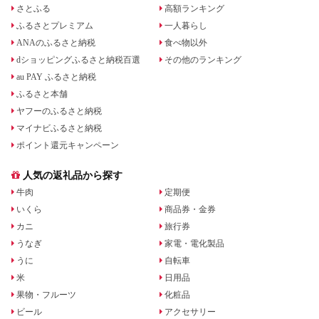
さとふる
高額ランキング
ふるさとプレミアム
一人暮らし
ANAのふるさと納税
食べ物以外
dショッピングふるさと納税百選
その他のランキング
au PAY ふるさと納税
ふるさと本舗
ヤフーのふるさと納税
マイナビふるさと納税
ポイント還元キャンペーン
人気の返礼品から探す
牛肉
定期便
いくら
商品券・金券
カニ
旅行券
うなぎ
家電・電化製品
うに
自転車
米
日用品
果物・フルーツ
化粧品
ビール
アクセサリー