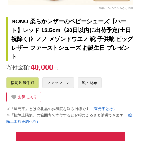
出典：ANAのふるさと納税
NONO 柔らかレザーのベビーシューズ【ハー
ト】レッド 12.5cm《30日以内に出荷予定(土日
祝除く)》ノノ メゾンドウエノ 靴 子供靴 ピッグ
レザー ファーストシューズ お誕生日 プレゼン
ト
40,000
寄付金額:
円
福岡県 鞍手町
ファッション
靴・財布
お気に入り
※「還元率」とは返礼品のお得度を測る指標です
（還元率とは）
※「控除上限額」の範囲内で寄付するとお得にふるさと納税できます
（控
除上限額を調べる）