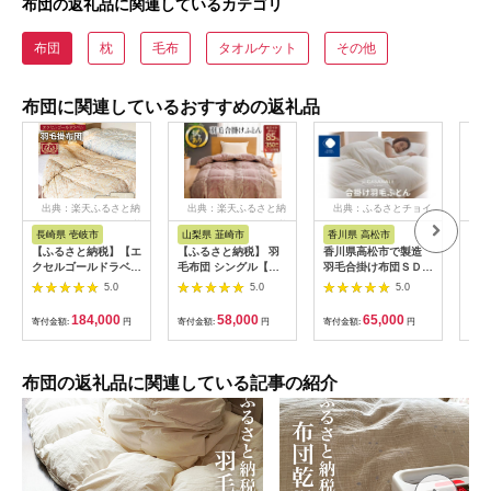
布団の返礼品に関連しているカテゴリ
布団
枕
毛布
タオルケット
その他
布団に関連しているおすすめの返礼品
出典：楽天ふるさと納
出典：楽天ふるさと納
出典：ふるさとチョイ
出
税
税
ス
長崎県 壱岐市
山梨県 韮崎市
香川県 高松市
大
【ふるさと納税】【エ
【ふるさと納税】 羽
香川県高松市で製造
羽毛
クセルゴールドラベ
毛布団 シングル【訳
羽毛合掛け布団ＳＤ
タイ
ル】羽毛布団 【セミ
あり】色柄おまかせ
Ｌ ダウン93％ セ
ン 
5.0
5.0
5.0
ダブル】 ハンガリー
春秋用 中厚 羽毛 合掛
ミダブルロング 170
ラベ
産ホワイトダックダウ
け 布団 ふとん 寝具
ｘ210サイズ
184,000
58,000
65,000
寄付金額:
円
寄付金額:
円
寄付金額:
円
寄付
ン90%使用 トルファ
ダウンケット ホワイ
ーレ60 サテン生地 長
トダック85％ 0.8kg
崎県壱岐産【壱岐工
羽毛布団 日本製 抗菌
芸】 [JCD007] 羽毛掛
防臭 防菌 防ダニ 収納
布団の返礼品に関連している記事の紹介
け布団 ふとん 本掛け
ケース付き 軽量 送料
エクセルゴールドラベ
無料 [川村羽毛 山梨県
ル 布団 0 200000
韮崎市 20743638]
200000円 20万円