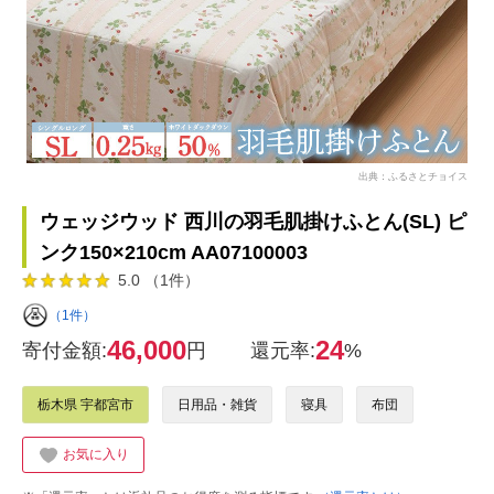
出典：ふるさとチョイス
ウェッジウッド 西川の羽毛肌掛けふとん(SL) ピ
ンク150×210cm AA07100003
5.0 （1件）
（1件）
46,000
24
寄付金額:
円
還元率:
%
栃木県 宇都宮市
日用品・雑貨
寝具
布団
お気に入り