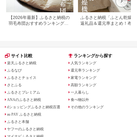
【2026年最新】ふるさと納税の
ふるさと納税「ふとん乾燥機
羽毛布団おすすめランキング｜
返礼品＆還元率まとめ！布団
寄付金額・スペック別に徹底比
リーナーも
較
サイト比較
ランキングから探す
楽天ふるさと納税
人気ランキング
ふるなび
還元率ランキング
ふるさとチョイス
家電ランキング
さとふる
高額ランキング
ふるさとプレミアム
一人暮らし
ANAのふるさと納税
食べ物以外
dショッピングふるさと納税百選
その他のランキング
au PAY ふるさと納税
ふるさと本舗
ヤフーのふるさと納税
マイナビふるさと納税