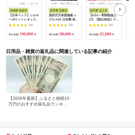
出典：ふるラボ
出典：JRE MALLふる
出典：auPAYふるさと納
出典
さと納税
税
茨城県 常総市
岩手県 花巻市
岩手県 北上市
新
【日本ベッド】シルキ
屈折式天体望遠鏡 レ
【6/24～寄附額値上
工具
ーポケットレギュラー
グルス60 日本製 初心
げ】【順次発送】ティ
庭用
11334 シングル 日本
者用 スマホ撮影 (カラ
ッシュペーパー 20箱
整備
5.0
5.0
5.0
ベッド シルキーポケ
ー：オレンジ）
＆ トイレットロール
チ 
ットレギュラー シン
【1835-2】
(ダブル) 48個 福祉施
DI
740,000
58,000
21,500
寄付金額:
円
寄付金額:
円
寄付金額:
円
寄付
グル 通気性 ロングセ
設支援 日用品 常備品
【1
ラー 放湿性 ※沖縄
備蓄品 box ちり紙 テ
県・離島への配送不可
ィシュー ボックステ
ィッシュ パルプ
日用品・雑貨の返礼品に関連している記事の紹介
100％ 無香料 1箱
400枚 東北産 製造元
北上市 トイレットペ
ーパー ダブル シング
ル 岩手県 北上市
E0292R0806-13
【2026年最新】ふるさと納税10
万円のおすすめ返礼品ランキン
グ｜食品・家電・日用品を厳選