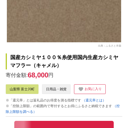
出典：ふるさと本舗
国産カシミヤ１００％糸使用国内生産カシミヤ
マフラー（キャメル）
68,000
寄付金額:
円
お気に入り
山梨県 富士川町
日用品・雑貨
※「還元率」とは返礼品のお得度を測る指標です
（還元率とは）
※「控除上限額」の範囲内で寄付するとお得にふるさと納税できます
（控
除上限額を調べる）