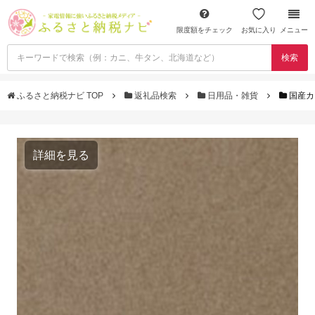
限度額をチェック
お気に入り
メニュー
検索
ふるさと納税ナビ TOP
返礼品検索
日用品・雑貨
国産カ
詳細を見る