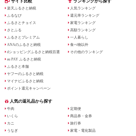
サイト比較
ランキングから探す
楽天ふるさと納税
人気ランキング
ふるなび
還元率ランキング
ふるさとチョイス
家電ランキング
さとふる
高額ランキング
ふるさとプレミアム
一人暮らし
ANAのふるさと納税
食べ物以外
dショッピングふるさと納税百選
その他のランキング
au PAY ふるさと納税
ふるさと本舗
ヤフーのふるさと納税
マイナビふるさと納税
ポイント還元キャンペーン
人気の返礼品から探す
牛肉
定期便
いくら
商品券・金券
カニ
旅行券
うなぎ
家電・電化製品