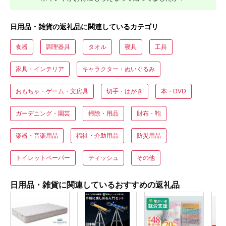
日用品・雑貨の返礼品に関連しているカテゴリ
食器
調理器具
タオル
寝具
工具
家具・インテリア
キャラクター・ぬいぐるみ
おもちゃ・ゲーム・文房具
切手・はがき
本・DVD
ガーデニング・園芸
掃除・用品
財布・鞄
楽器・音楽用品
福祉・介助用品
防災用品
トイレットペーパー
ティッシュ
その他
日用品・雑貨に関連しているおすすめの返礼品