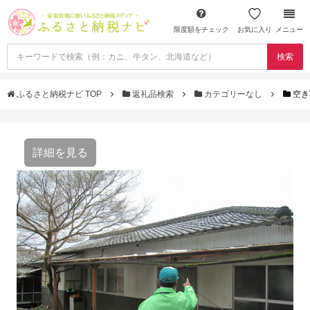
限度額をチェック
お気に入り
メニュー
検索
ふるさと納税ナビ TOP
返礼品検索
カテゴリーなし
空き
詳細を見る