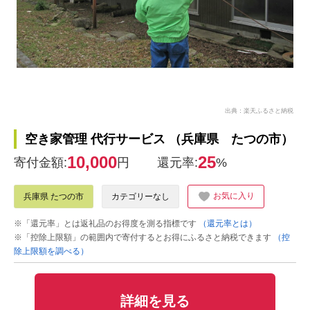
出典：楽天ふるさと納税
空き家管理 代行サービス （兵庫県 たつの市）
10,000
25
寄付金額:
円
還元率:
%
お気に入り
兵庫県 たつの市
カテゴリーなし
※「還元率」とは返礼品のお得度を測る指標です
（還元率とは）
※「控除上限額」の範囲内で寄付するとお得にふるさと納税できます
（控
除上限額を調べる）
詳細を見る