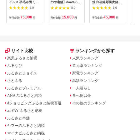
イルス 羽毛布団 リフ
のや扇舗】/fan/fun扇
焼 白磁線彫蕎麦猪口
焼 
ォーム 打ち直し シン
子
セット【中仙窯・中尾
碗 
5.0
5.0
5.0
グル 【ホワイトダッ
純作】作家 中尾純 作
用品
クダウン90％】 仕立
家物 そば猪口 白磁 白
わん
75,000
15,000
45,000
寄付金額:
円
寄付金額:
円
寄付金額:
円
寄付
て直し 【無地 グレ
お蕎麦 おそば 小鉢 和
碗 
ー】リフォーム 布団
食 日本食 器 うつわ
茶碗
打ち直し 布団リフォ
bf023
フト
ーム 布団 羽毛 ふとん
祝い
羽毛ぶとん / 川村羽毛
め 
/ 山梨県 韮崎市
[20743584]
サイト比較
ランキングから探す
楽天ふるさと納税
人気ランキング
ふるなび
還元率ランキング
ふるさとチョイス
家電ランキング
さとふる
高額ランキング
ふるさとプレミアム
一人暮らし
ANAのふるさと納税
食べ物以外
dショッピングふるさと納税百選
その他のランキング
au PAY ふるさと納税
ふるさと本舗
ヤフーのふるさと納税
マイナビふるさと納税