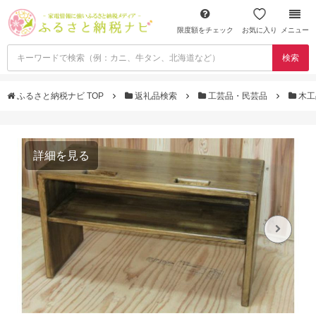
限度額をチェック
お気に入り
メニュー
検索
ふるさと納税ナビ TOP
返礼品検索
工芸品・民芸品
木工
詳細を見る