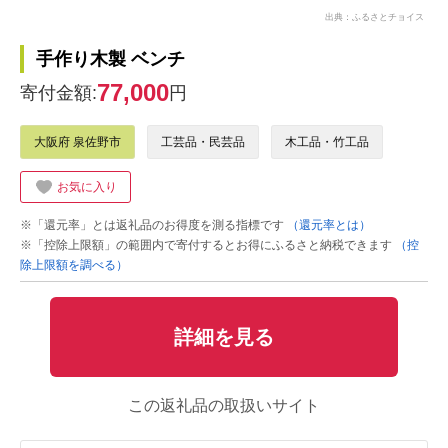
出典：ふるさとチョイス
手作り木製 ベンチ
77,000
寄付金額:
円
大阪府 泉佐野市
工芸品・民芸品
木工品・竹工品
お気に入り
※「還元率」とは返礼品のお得度を測る指標です
（還元率とは）
※「控除上限額」の範囲内で寄付するとお得にふるさと納税できます
（控
除上限額を調べる）
詳細を見る
この返礼品の取扱いサイト