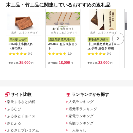
木工品・竹工品に関連しているおすすめの返礼品
出典：ふるさとチョイ
出典：ふるさとチョイ
出典：ふるさとチョイ
出
ス
ス
ス
高知県 土佐町
鹿児島県 薩摩川内市
和歌山県 海南市
北
ttf04卓上小物入れ
AS-842 お玉３点セッ
【山本勝之助商店】6
ペー
（麻の葉）
ト
玉 手箒 皮巻き 棕櫚ほ
ル
うき
5.0
5.0
5.0
25,000
18,000
22,000
寄付金額:
円
寄付金額:
円
寄付金額:
円
寄付
サイト比較
ランキングから探す
楽天ふるさと納税
人気ランキング
ふるなび
還元率ランキング
ふるさとチョイス
家電ランキング
さとふる
高額ランキング
ふるさとプレミアム
一人暮らし