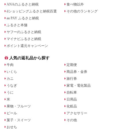
ANAのふるさと納税
食べ物以外
dショッピングふるさと納税百選
その他のランキング
au PAY ふるさと納税
ふるさと本舗
ヤフーのふるさと納税
マイナビふるさと納税
ポイント還元キャンペーン
人気の返礼品から探す
牛肉
定期便
いくら
商品券・金券
カニ
旅行券
うなぎ
家電・電化製品
うに
自転車
米
日用品
果物・フルーツ
化粧品
ビール
アクセサリー
菓子・スイーツ
その他
おせち