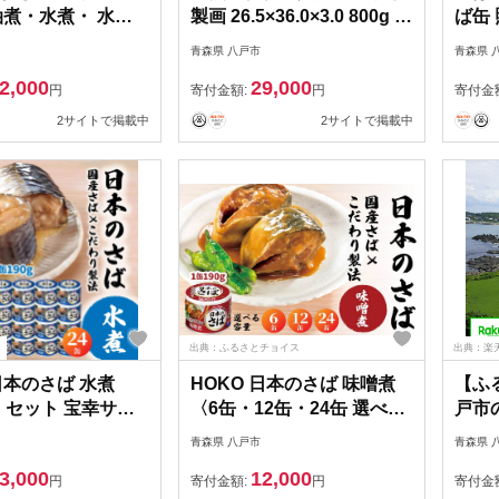
油煮・水煮・ 水煮
製画 26.5×36.0×3.0 800g 風
ば缶 
用・味噌煮・梅じ
景画 額付き マット 青森県
缶 
青森県 八戸市
青森県 
 ＜選べる数量 12
八戸市
八戸
2,000
29,000
缶＞ HOKO 宝幸
円
寄付金額:
円
寄付金
八戸市
2サイトで掲載中
2サイトで掲載中
出典：ふるさとチョイス
出典：楽
日本のさば 水煮
HOKO 日本のさば 味噌煮
【ふ
〉 セット 宝幸サバ
〈6缶・12缶・24缶 選べる
戸市
0年間出荷数2億6千
容量〉 セット 宝幸サバ缶
天ト
青森県 八戸市
青森県 
 鯖缶 青森県 八戸
過去10年間出荷数2億6千万
40,0
3,000
12,000
缶以上 鯖缶 青森県 八戸市
円
寄付金額:
円
寄付金