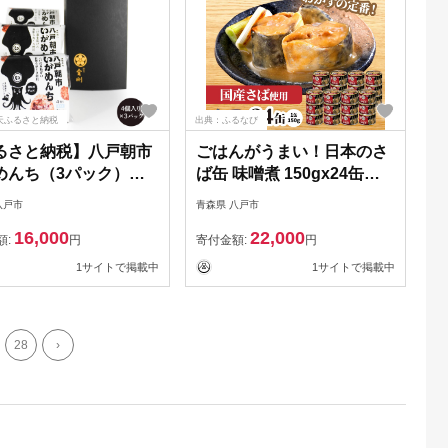
天ふるさと納税
出典：ふるなび
るさと納税】八戸朝市
ごはんがうまい！日本のさ
めんち（3パック）セ
ば缶 味噌煮 150gx24缶
4個入り×3パック 計12
HOKO 宝幸 青森県 八戸
八戸市
青森県 八戸市
凍 イカメンチ ソウル
市
16,000
22,000
 青森県 八戸市 送料
額:
円
寄付金額:
円
1サイトで掲載中
1サイトで掲載中
28
›