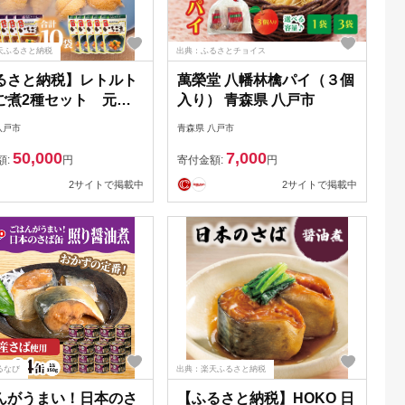
天ふるさと納税
出典：ふるさとチョイス
るさと納税】レトルト
萬榮堂 八幡林檎パイ（３個
ご煮2種セット 元祖
入り） 青森県 八戸市
ご煮5袋×帆立いちご煮
八戸市
青森県 八戸市
計10袋)【味の加久の
50,000
7,000
額:
円
寄付金額:
円
2サイトで掲載中
2サイトで掲載中
るなび
出典：楽天ふるさと納税
んがうまい！日本のさ
【ふるさと納税】HOKO 日