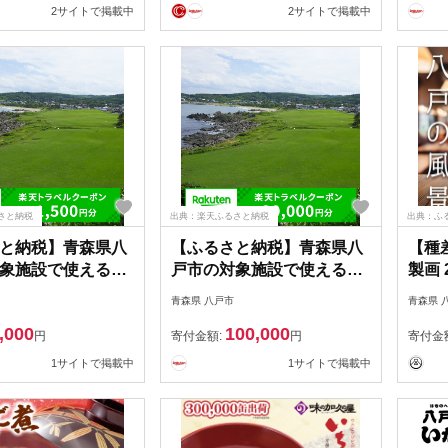
2サイトで掲載中
2サイトで掲載中
さと納税
出典：楽天ふるさと納税
出典：ふ
と納税】青森県八
【ふるさと納税】青森県八
【種
象施設で使える楽
戸市の対象施設で使える楽
製画 2
ルクーポン 寄付額
天トラベルクーポン 寄付額
景画 
青森県 八戸市
青森県 
100,000円
八
,000
100,000
円
寄付金額:
円
寄付金
1サイトで掲載中
1サイトで掲載中