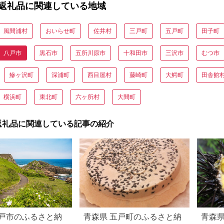
返礼品に関連している地域
風間浦村
おいらせ町
佐井村
三戸町
五戸町
田子町
八戸市
黒石市
五所川原市
十和田市
三沢市
むつ市
鰺ヶ沢町
深浦町
西目屋村
藤崎町
大鰐町
田舎館
横浜町
東北町
六ヶ所村
大間町
返礼品に関連している記事の紹介
戸市のふるさと納
青森県 五戸町のふるさと納
青森県