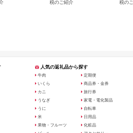
介
税のご紹介
税の
す
人気の返礼品から探す
牛肉
定期便
いくら
商品券・金券
カニ
旅行券
うなぎ
家電・電化製品
うに
自転車
米
日用品
果物・フルーツ
化粧品