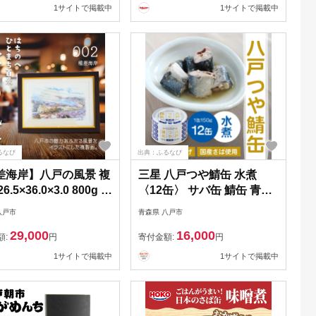
18パック 日用品 八戸市 青
1サイトで掲載中
1サイトで掲載中
森県 送料無料
るなび
出典：ふるなび
差海岸】八戸の風景 複
三星 八戸つや鯖缶 水煮
6.5×36.0×3.0 800g 風
〈12缶〉 サバ缶 鯖缶 青森
額付き マット 青森県
県 八戸市
八戸市
青森県 八戸市
戸市
29,000
16,000
額:
円
寄付金額:
円
1サイトで掲載中
1サイトで掲載中