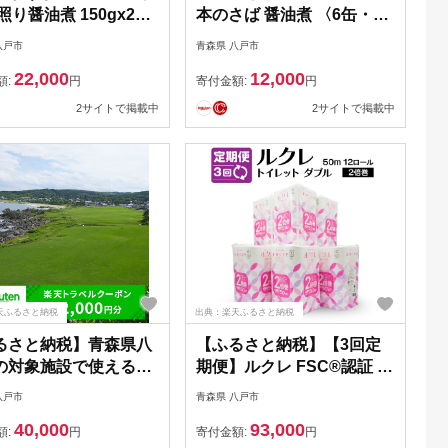
照り醤油煮 150gx24
本のさば 醤油煮 〈6缶・12
HOKO 宝幸 青森県
缶・24缶 選べる容量〉 セ
八戸市
青森県 八戸市
市
ット 宝幸サバ缶過去10年間
22,000
12,000
出荷数2億6千万缶以上 鯖缶
額:
円
寄付金額:
円
青森県 八戸市
2サイトで掲載中
2サイトで掲載中
天ふるさと納税
出典：楽天ふるさと納税
るさと納税】青森県八
【ふるさと納税】【3回定
の対象施設で使える楽
期便】ルクレ FSC®認証 ト
ラベルクーポン 寄付額
イレットペーパー 2倍巻 ダ
八戸市
青森県 八戸市
00円
ブル 50m 72ロール 12ロー
40,000
93,000
ル×6パック 毎月 計3回 合計
額:
円
寄付金額:
円