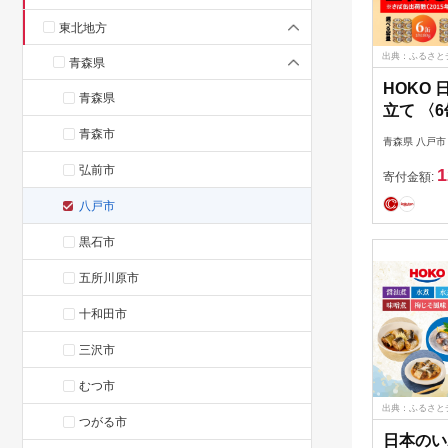
東北地方
出典：ふるさと
青森県
HOKO
青森県
立て 〈6
べる容量
青森市
青森県 八戸市
バ缶過去
弘前市
1
千万缶以
寄付金額:
戸市
八戸市
黒石市
五所川原市
十和田市
三沢市
むつ市
出典：ふるさと
つがる市
日本のい