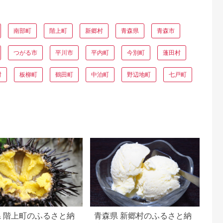
南部町
階上町
新郷村
青森県
青森市
つがる市
平川市
平内町
今別町
蓬田村
村
板柳町
鶴田町
中泊町
野辺地町
七戸町
 階上町のふるさと納
青森県 新郷村のふるさと納