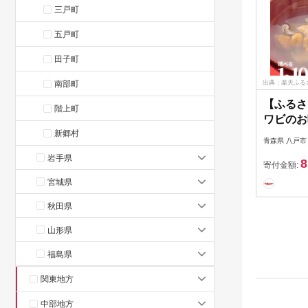
三戸町
五戸町
田子町
南部町
出典：楽天ふる
【ふるさ
階上町
ワビのお
新郷村
祖いちご
青森県 八戸市
袋～10
岩手県
8
寄付金額:
宮城県
秋田県
山形県
福島県
関東地方
中部地方