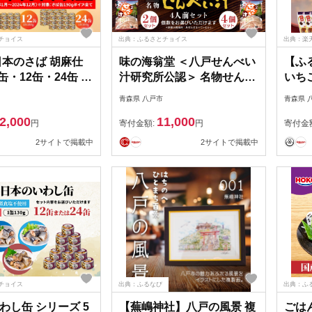
チョイス
出典：ふるさとチョイス
出典：楽
 日本のさば 胡麻仕
味の海翁堂 ＜八戸せんべい
【ふ
缶・12缶・24缶 選
汁研究所公認＞ 名物せんべ
いち
〉 セット 宝幸サ
い汁 4人前 ＜選べる数量＞
いち
青森県 八戸市
青森県 
10年間出荷数2億6
2個セット（8人前） or 4個
5袋(
2,000
11,000
上 鯖缶 青森県 八
セット（16人前） 手焼き
屋】
円
寄付金額:
円
寄付金
南部煎餅 青森県 八戸市
2サイトで掲載中
2サイトで掲載中
チョイス
出典：ふるなび
出典：ふ
わし缶 シリーズ 5
【蕪嶋神社】八戸の風景 複
ごは