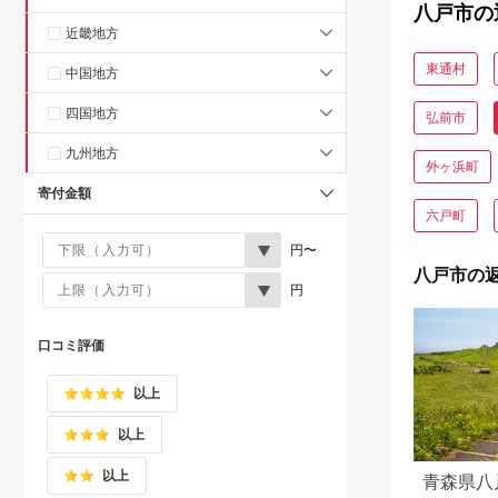
八戸市の
近畿地方
東通村
中国地方
四国地方
弘前市
九州地方
外ヶ浜町
寄付金額
六戸町
円〜
八戸市の
円
口コミ評価
以上
以上
以上
青森県八