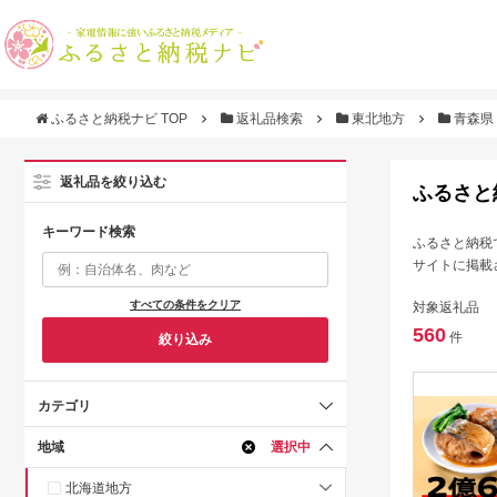
ふるさと納税ナビ TOP
返礼品検索
東北地方
青森県
返礼品を絞り込む
ふるさと
キーワード検索
ふるさと納税
サイトに掲載
すべての条件をクリア
対象返礼品
560
件
絞り込み
カテゴリ
地域
選択中
北海道地方