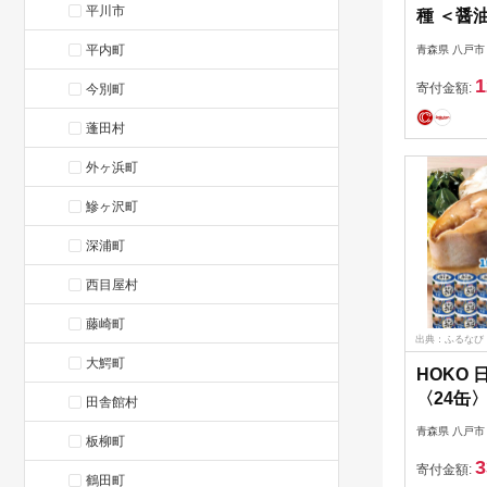
平川市
種 ＜醤
食塩不使
平内町
青森県 八戸市
そ風味＞
1
缶・24
寄付金額:
今別町
青森県 
蓬田村
外ヶ浜町
鰺ヶ沢町
深浦町
西目屋村
藤崎町
出典：ふるなび
大鰐町
HOKO 
〈24缶
田舎館村
缶過去1
青森県 八戸市
板柳町
万缶以上
3
市
寄付金額:
鶴田町