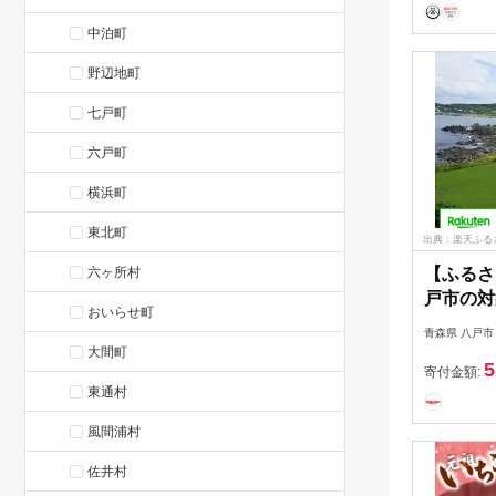
中泊町
野辺地町
七戸町
六戸町
横浜町
東北町
出典：楽天ふる
六ヶ所村
【ふるさ
戸市の対
おいらせ町
天トラベ
青森県 八戸市
5,000円
大間町
5
寄付金額:
東通村
風間浦村
佐井村