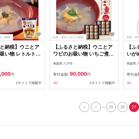
さと納税
出典：楽天ふるさと納税
出典：楽
と納税】ウニとア
【ふるさと納税】ウニとア
【ふ
吸い物 レトルト元
ワビのお吸い物 いちご煮
いが
煮 ≪選べる≫1
415g×12缶 計4980g お吸い
ット 
青森県 八戸市
青森県 
袋【味の加久の屋】
物 うに アワビ 東北産 青森
個 冷
,000
90,000
県産 八戸産 送料無料
フード
円
寄付金額:
円
寄付金
無料
1サイトで掲載中
1サイトで掲載中
...
‹‹
‹
25
26
27