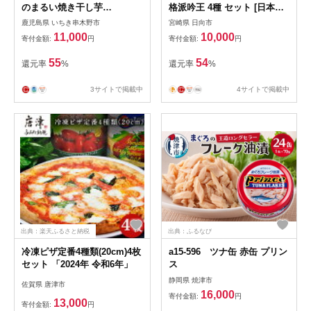
のまるい焼き干し芋
格派吟王 4種 セット [日本ハ
（100g×11袋）
ムマーケティング 宮崎県 日
鹿児島県 いちき串木野市
宮崎県 日向市
向市 452061310] ロースハム
11,000
10,000
寄付金額:
円
寄付金額:
円
あらびき ミートローフ 焼豚
焼き豚 ウインナー ウィンナ
55
54
還元率
%
還元率
%
ー 粗挽き 豚肉 お弁当 朝食
昼食 国内製造 日ハム FS-525
3サイトで掲載中
4サイトで掲載中
出典：楽天ふるさと納税
出典：ふるなび
冷凍ピザ定番4種類(20cm)4枚
a15-596 ツナ缶 赤缶 プリン
セット 「2024年 令和6年」
ス
静岡県 焼津市
佐賀県 唐津市
16,000
寄付金額:
円
13,000
寄付金額:
円