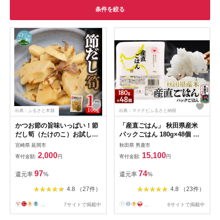
条件を絞る
出典：ふるさと本舗
出典：マイナビふるさと納税
かつお節の旨味いっぱい！節
「産直ごはん」 秋田県産米
だし筍（たけのこ）お試しセ
パックごはん 180g×48個 米
ット N067-YZA0139
お米 ご飯 災害時 保存食 防災
宮崎県 延岡市
秋田県 男鹿市
食 非常食 備蓄 常備 セット
2,000
15,100
寄付金額:
円
寄付金額:
円
97
74
還元率
%
還元率
%
4.8 （27件）
4.8 （23件）
...
7サイトで掲載中
...
6サイトで掲載中