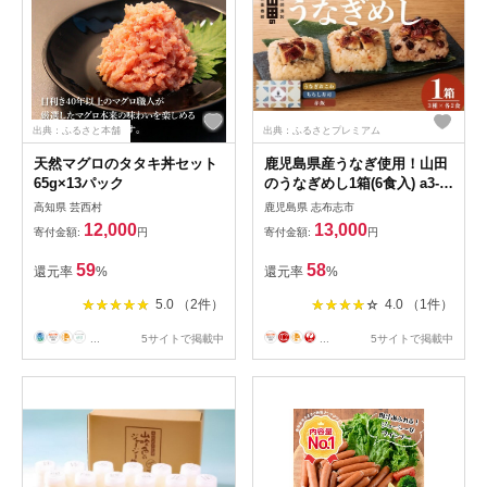
出典：ふるさと本舗
出典：ふるさとプレミアム
天然マグロのタタキ丼セット
鹿児島県産うなぎ使用！山田
65g×13パック
のうなぎめし1箱(6食入) a3-
237
高知県 芸西村
鹿児島県 志布志市
12,000
13,000
寄付金額:
円
寄付金額:
円
59
58
還元率
%
還元率
%
5.0 （2件）
4.0 （1件）
...
5サイトで掲載中
...
5サイトで掲載中