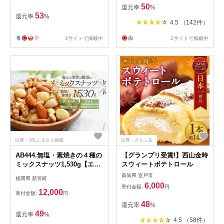
50
還元率
%
53
還元率
%
4.5 （142件）
4サイトで掲載中
2サイトで掲載中
出典：JALふるさと納税
出典：さとふる
AB444.無塩・素焼きの４種の
【グランプリ受賞!】西山金時
ミックスナッツ1,530g【エイ
スウィートポテトロール
ジングケアに最適！】
高知県 室戸市
福岡県 新宮町
6,000
寄付金額:
円
12,000
寄付金額:
円
48
還元率
%
49
還元率
%
4.5 （58件）