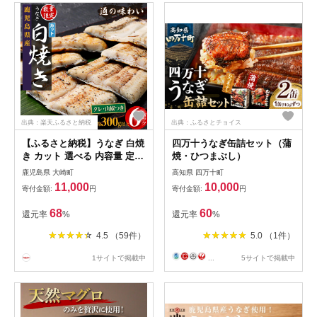
出典：楽天ふるさと納税
出典：ふるさとチョイス
【ふるさと納税】うなぎ 白焼
四万十うなぎ缶詰セット（蒲
き カット 選べる 内容量 定期
焼・ひつまぶし）
便 300g ~ 600g | ふるさと納
鹿児島県 大崎町
高知県 四万十町
税 うなぎ ウナギ 鰻 高級 国
11,000
10,000
寄付金額:
円
寄付金額:
円
産 カット 白焼き 白焼 しらや
き 鹿児島 大隅 大崎町 ふるさ
68
60
還元率
%
還元率
%
と 人気 送料無料
4.5 （59件）
5.0 （1件）
1サイトで掲載中
...
5サイトで掲載中