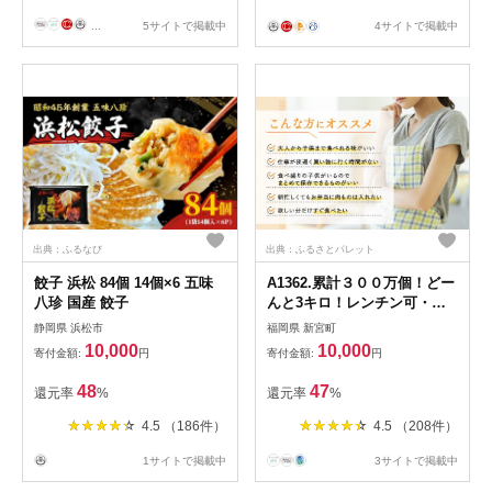
...
5サイトで掲載中
4サイトで掲載中
出典：ふるなび
出典：ふるさとパレット
餃子 浜松 84個 14個×6 五味
A1362.累計３００万個！どー
八珍 国産 餃子
んと3キロ！レンチン可・湯
煎可.ベストな４種ハンバーグ
静岡県 浜松市
福岡県 新宮町
セット【150g×20個】【訳あ
10,000
10,000
寄付金額:
円
寄付金額:
円
り】【北海道・沖縄・離島へ
配送不可】
48
47
還元率
%
還元率
%
4.5 （186件）
4.5 （208件）
1サイトで掲載中
3サイトで掲載中