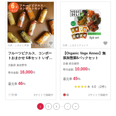
出典：ふるさと本舗
出典：ふるさとチョイス
フルーツピクルス、コンポー
【Organic Vege Annex】無
トおまかせ 6本セット いずみ
添加惣菜8パックセット
ピクルス NSW 015B490
京都 府京都市
大阪府 泉佐野市
10,000
寄付金額:
円
16,000
寄付金額:
円
45
還元率
%
46
還元率
%
4.0 （2件）
3サイトで掲載中
2サイトで掲載中
...
1
2
3
›
››