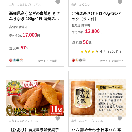
出典：ふるさとプレミアム
出典：ふるなび
高知県産うなぎの白焼き きざ
北海道産さけトロ 40g×20パ
みうなぎ 100g×4袋 蒲焼のタ
ック（タレ付）
レ付き - 鰻 ウナギ 魚介 一口
北海道 白糠町
高知県 香南市
サイズ カット アレンジ うな
12,000
寄付金額:
円
ぎ茶漬け ひつまぶし うな丼
17,000
寄付金額:
円
う巻き 蒲焼のタレ付き 高知
56
還元率
%
県 香南市 冷凍 yw-0104
57
還元率
%
4.7 （207件）
...
6サイトで掲載中
...
6サイトで掲載中
出典：ふるさとチョイス
出典：ふるさとプレミアム
【訳あり】鹿児島県産安納芋
ハム 詰め合わせ 日本ハム 本