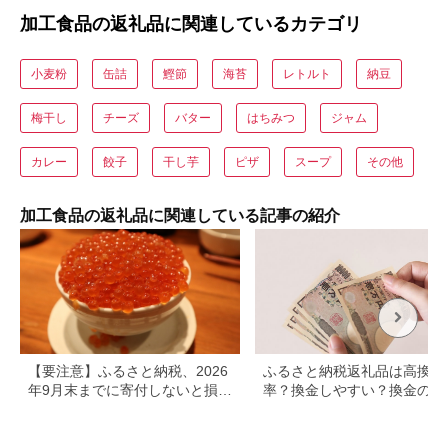
加工食品の返礼品に関連しているカテゴリ
小麦粉
缶詰
鰹節
海苔
レトルト
納豆
梅干し
チーズ
バター
はちみつ
ジャム
カレー
餃子
干し芋
ピザ
スープ
その他
加工食品の返礼品に関連している記事の紹介
【要注意】ふるさと納税、2026
ふるさと納税返礼品は高換金
年9月末までに寄付しないと損す
率？換金しやすい？換金の可
る可能性大｜10月からの制度変
について
更を解説