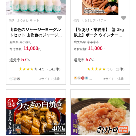
出典：ふるさとパレット
出典：ふるさとプレミアム
山吹色のジャージーヨーグル
【訳あり・業務用】【計3kg
トセット 山吹色のジャージー
以上】ポーク ウインナー
ヨーグルト 飲むヨーグルト
(1kg×3袋)＋ あらびき ウイン
熊本県 南小国町
鹿児島県 志布志市
150ml 12本 ヨーグルト ジャ
ナー(120g)セット！ a1-047-
11,000
11,000
寄付金額:
円
寄付金額:
円
ージーヨーグルト ジャージー
wn
牛乳 乳製品 乳飲料 健康 腸活
57
57
還元率
%
還元率
%
免疫力アップ 乳酸菌 ご当地
牛乳グランプリ 最高金賞 ご
4.5 （141件）
5.0 （2件）
当地 ギフト 贈答用 山のいぶ
き 熊本 阿蘇 南小国町 送料無
3サイトで掲載中
...
5サイトで掲載中
料