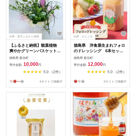
出典：楽天ふるさと納税
出典：さとふる
【ふるさと納税】観葉植物
徳島県 洋食屋生まれフォロ
爽やかグリーンバスケット
のドレッシング 6本セッ
【1116516】
ト レストランメイドの味を
徳島県 藍住町
徳島県 藍住町
ご家庭で!
10,000
12,000
寄付金額:
円
寄付金額:
円
5.0 （2件）
5.0 （2件）
4サイトで掲載中
3サイトで掲載中