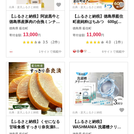
出典：楽天ふるさと納税
出典：楽天ふるさと納税
【ふるさと納税】阿波黒牛と
【ふるさと納税】徳島県藍住
徳島県産豚肉の合挽ミンチの
町産純粋はちみつ 600g(箱
チーズとろける濃厚ラザニア
入り)【1133286】
徳島県 藍住町
徳島県 藍住町
【配送不可地域：離島】
13,000
11,000
寄付金額:
円
寄付金額:
円
【1422980】
3.5 （2件）
4.0 （1件）
1サイトで掲載中
...
6サイトで掲載中
出典：楽天ふるさと納税
出典：楽天ふるさと納税
【ふるさと納税】くせになる
【ふるさと納税】
甘味食感 すっきり奈良漬8個
WASHMANIA 洗濯槽クリー
セット【1488235】
ナー 200g (1回分) ×3個入
徳島県 藍住町
徳島県 藍住町