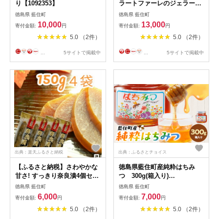
り【1092353】
ラートファーレのジェラート
セット12個入り【配送不可地
徳島県 藍住町
徳島県 藍住町
域：離島】【1144678】
10,000
13,000
寄付金額:
円
寄付金額:
円
5.0 （2件）
5.0 （2件）
...
5サイトで掲載中
...
5サイトで掲載中
出典：楽天ふるさと納税
出典：ふるさとチョイス
【ふるさと納税】さわやかな
徳島県藍住町産純粋はちみ
甘さ! すっきり奈良漬4個セッ
つ 300g(箱入り)
ト【1519541】
【1133283】
徳島県 藍住町
徳島県 藍住町
6,000
7,000
寄付金額:
円
寄付金額:
円
5.0 （2件）
5.0 （2件）