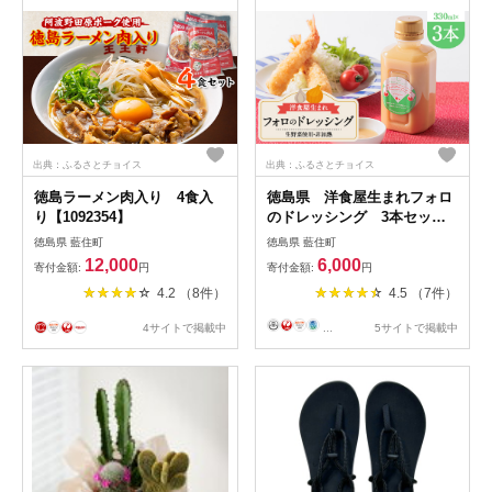
出典：ふるさとチョイス
出典：ふるさとチョイス
徳島ラーメン肉入り 4食入
徳島県 洋食屋生まれフォロ
り【1092354】
のドレッシング 3本セッ
ト レストランメイドの味を
徳島県 藍住町
徳島県 藍住町
ご家庭で!【1396920】
12,000
6,000
寄付金額:
円
寄付金額:
円
4.2 （8件）
4.5 （7件）
4サイトで掲載中
...
5サイトで掲載中