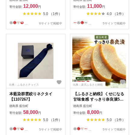
【1695680】
12,000
11,000
寄付金額:
円
寄付金額:
円
5.0 （1件）
4.0 （1件）
...
6サイトで掲載中
...
5サイトで掲載中
出典：ふるさとチョイス
出典：楽天ふるさと納税
本藍染群雲絞りネクタイ
【ふるさと納税】くせになる
【1107267】
甘味食感 すっきり奈良漬5個
セット【1488236】
徳島県 藍住町
徳島県 藍住町
58,000
8,000
寄付金額:
円
寄付金額:
円
5.0 （1件）
5.0 （1件）
...
5サイトで掲載中
...
5サイトで掲載中