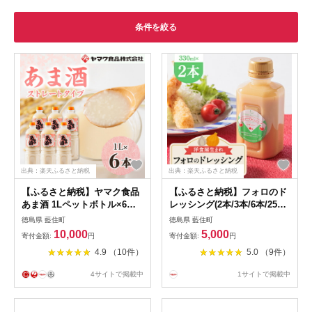
条件を絞る
出典：楽天ふるさと納税
出典：楽天ふるさと納税
【ふるさと納税】ヤマク食品
【ふるさと納税】フォロのド
あま酒 1Lペットボトル×6本
レッシング(2本/3本/6本/25本
入_ 甘酒 冷し甘酒 あま酒 ノ
セット)【G1396920】
徳島県 藍住町
徳島県 藍住町
ンアルコール ホット アイス
10,000
5,000
寄付金額:
円
寄付金額:
円
ギフト 贈答 ブドウ糖 発酵食
4.9 （10件）
5.0 （9件）
品 健康 美容 ペットボトル セ
ット 送料無料 人気 おすすめ
4サイトで掲載中
1サイトで掲載中
お取り寄せ 常温 徳島県
【1294717】