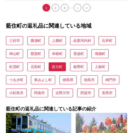
...
1
2
3
›
››
藍住町の返礼品に関連している地域
三好市
勝浦町
上勝町
佐那河内村
石井町
神山町
那賀町
牟岐町
美波町
海陽町
松茂町
北島町
藍住町
板野町
上板町
つるぎ町
東みよし町
徳島県
徳島市
鳴門市
小松島市
阿南市
吉野川市
阿波市
美馬市
藍住町の返礼品に関連している記事の紹介