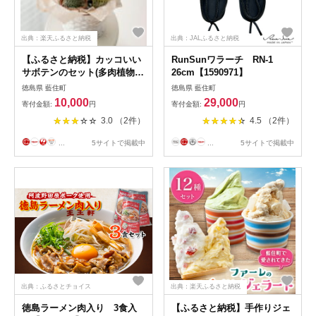
出典：楽天ふるさと納税
出典：JALふるさと納税
【ふるさと納税】カッコいい
RunSunワラーチ RN-1
サボテンのセット(多肉植物の
26cm【1590971】
中でも人気の高いサボテン)
徳島県 藍住町
徳島県 藍住町
【1220094】
10,000
29,000
寄付金額:
円
寄付金額:
円
3.0 （2件）
4.5 （2件）
...
5サイトで掲載中
...
5サイトで掲載中
出典：ふるさとチョイス
出典：楽天ふるさと納税
徳島ラーメン肉入り 3食入
【ふるさと納税】手作りジェ