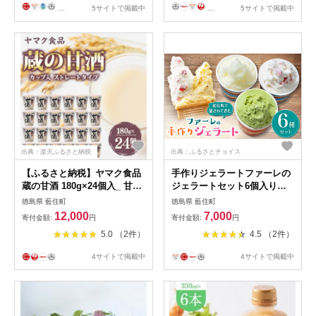
...
5サイトで掲載中
...
5サイトで掲載中
出典：楽天ふるさと納税
出典：ふるさとチョイス
【ふるさと納税】ヤマク食品
手作りジェラートファーレの
蔵の甘酒 180g×24個入_ 甘酒
ジェラートセット6個入り
冷し甘酒 あま酒 ノンアルコ
【1151594】
徳島県 藍住町
徳島県 藍住町
ール ホット アイス ギフト 贈
12,000
7,000
寄付金額:
円
寄付金額:
円
答 ブドウ糖 発酵食品 健康 美
5.0 （2件）
4.5 （2件）
容 カップ入り ストレート セ
ット 送料無料 人気 おすすめ
4サイトで掲載中
4サイトで掲載中
お取り寄せ 【1294731】